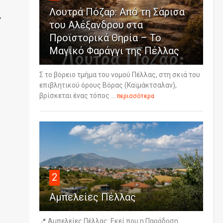
Λουτρά Πόζαρ: Από τη Σάρισα
ν
του Αλέξανδρου στα
Προϊστορικά Θηρία – Το
Μαγικό Φαράγγι της Πέλλας
Σ το βόρειο τμήμα του νομού Πέλλας, στη σκιά του
επιβλητικού όρους Βόρας (Καϊμάκτσαλαν),
βρίσκεται ένας τόπος ...
περισσότερα
2
Αμπελείες Πέλλας
📍 Αμπελείες Πέλλας: Εκεί που η Παράδοση