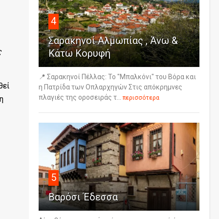
4
Σαρακηνοί Αλμωπίας , Άνω &
ς
Κάτω Κορυφή
📍 Σαρακηνοί Πέλλας: Το "Μπαλκόνι" του Βόρα και
θεί
η Πατρίδα των Οπλαρχηγών Στις απόκρημνες
πλαγιές της οροσειράς τ...
η
περισσότερα
5
Βαρόσι Έδεσσα