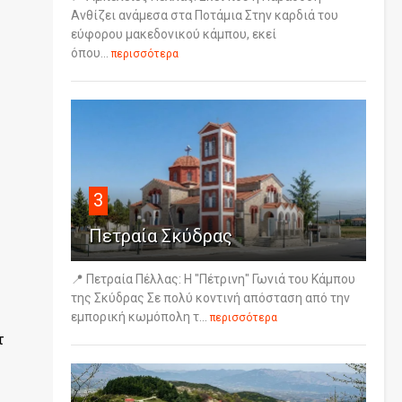
Ανθίζει ανάμεσα στα Ποτάμια Στην καρδιά του
εύφορου μακεδονικού κάμπου, εκεί
όπου...
περισσότερα
3
Πετραία Σκύδρας
📍 Πετραία Πέλλας: Η "Πέτρινη" Γωνιά του Κάμπου
της Σκύδρας Σε πολύ κοντινή απόσταση από την
εμπορική κωμόπολη τ...
περισσότερα
τ