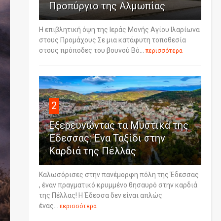
Προπύργιο της Αλμωπίας
Η επιβλητική όψη της Ιεράς Μονής Αγίου Ιλαρίωνα
στους Προμάχους Σε μια κατάφυτη τοποθεσία
στους πρόποδες του βουνού Βό...
περισσότερα
2
Εξερευνώντας τα Μυστικά της
Έδεσσας: Ένα Ταξίδι στην
Καρδιά της Πέλλας
Καλωσόρισες στην πανέμορφη πόλη της Έδεσσας
, έναν πραγματικό κρυμμένο θησαυρό στην καρδιά
της Πέλλας! Η Έδεσσα δεν είναι απλώς
ένας...
περισσότερα