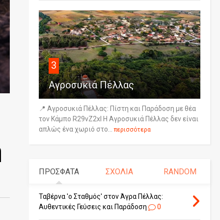
3
Αγροσυκιά Πέλλας
📍 Αγροσυκιά Πέλλας: Πίστη και Παράδοση με θέα
τον Κάμπο R29vZ2xl Η Αγροσυκιά Πέλλας δεν είναι
απλώς ένα χωριό στο...
περισσότερα
η
ΠΡΟΣΦΑΤΑ
ΣΧΟΛΙΑ
RANDOM
Ταβέρνα 'ο Σταθμός' στον Άγρα Πέλλας:
Αυθεντικές Γεύσεις και Παράδοση
0