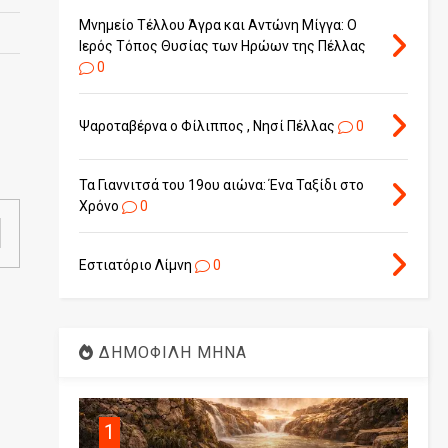
Μνημείο Τέλλου Άγρα και Αντώνη Μίγγα: Ο
Ιερός Τόπος Θυσίας των Ηρώων της Πέλλας
0
Ψαροταβέρνα ο Φίλιππος , Νησί Πέλλας
0
Τα Γιαννιτσά του 19ου αιώνα: Ένα Ταξίδι στο
Χρόνο
0
Εστιατόριο Λίμνη
0
ΔΗΜΟΦΙΛΗ ΜΗΝΑ
1