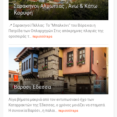
Σαρακηνοί Αλμωπίας , Άνω & Κάτω
Κορυφή
📍 Σαρακηνοί Πέλλας: Το "Μπαλκόνι" του Βόρα και η
Πατρίδα των Οπλαρχηγών Στις απόκρημνες πλαγιές της
οροσειράς τ...
περισσότερα
5
Βαρόσι Έδεσσα
Λίγα βήματα μακριά από τον εντυπωσιακό ήχο των
Καταρρακτών της Έδεσσας, ο χρόνος μοιάζει να σταματά.
Η συνοικία Βαρόσι , η παλαι...
περισσότερα