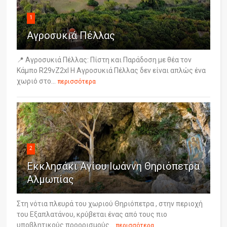
1
Αγροσυκιά Πέλλας
📍 Αγροσυκιά Πέλλας: Πίστη και Παράδοση με θέα τον
Κάμπο R29vZ2xl Η Αγροσυκιά Πέλλας δεν είναι απλώς ένα
χωριό στο...
περισσότερα
2
Εκκλησάκι Αγίου Ιωάννη Θηριόπετρα
Αλμωπίας
Στη νότια πλευρά του χωριού Θηριόπετρα , στην περιοχή
του Εξαπλατάνου, κρύβεται ένας από τους πιο
υποβλητικούς προορισμούς...
περισσότερα