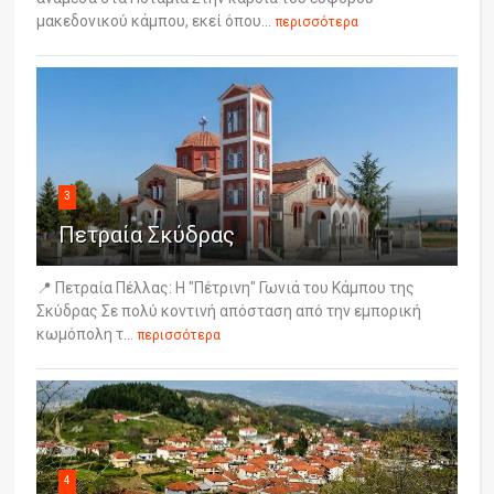
μακεδονικού κάμπου, εκεί όπου...
περισσότερα
3
Πετραία Σκύδρας
📍 Πετραία Πέλλας: Η "Πέτρινη" Γωνιά του Κάμπου της
Σκύδρας Σε πολύ κοντινή απόσταση από την εμπορική
κωμόπολη τ...
περισσότερα
4