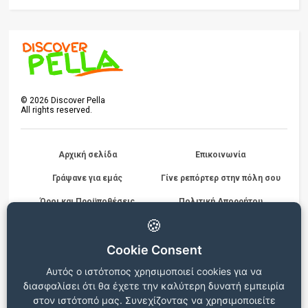
©
2026
Discover Pella
All rights reserved.
Αρχική σελίδα
Επικοινωνία
Γράψανε για εμάς
Γίνε ρεπόρτερ στην πόλη σου
Όροι και Προϋποθέσεις
Πολιτική Απορρήτου
Διαγωνισμών
🍪
Cookie Consent
Beta version
Αυτός ο ιστότοπος χρησιμοποιεί cookies για να
Ο ιστότοπος βρίσκεται σε δοκιμαστική λειτουργία, για
διασφαλίσει ότι θα έχετε την καλύτερη δυνατή εμπειρία
οποιεσδήποτε παρατηρήσεις ή προβλήματα επικοινωνήστε στο
info@discoverpella.gr
στον ιστότοπό μας. Συνεχίζοντας να χρησιμοποιείτε