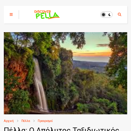
Αρχική
Πέλλα
Προορισμοί
Πέλλα: Ο Απόλυτος Ταξιδιωτικός