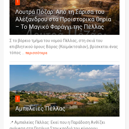
1
Λουτρά Πόζαρ: Από τη Σάρισα του
Αλέξανδρου στα Προϊστορικά Θηρία
– Το Μαγικό Φαράγγι της Πέλλας
Σ το βόρειο τμήμα του νομού Πέλλας, στη σκιά του
επιβλητικού όρους Βόρας (Καϊμάκτσαλαν), βρίσκεται ένας
τόπος ...
περισσότερα
2
Αμπελείες Πέλλας
📍 Αμπελείες Πέλλας: Εκεί που η Παράδοση Ανθίζει
ανάμεσα στα Ποτάμια Στην καρδιά του εύφορου