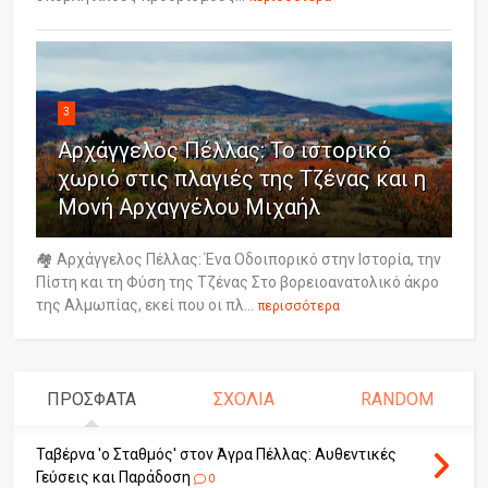
3
Αρχάγγελος Πέλλας: Το ιστορικό
χωριό στις πλαγιές της Τζένας και η
Μονή Αρχαγγέλου Μιχαήλ
🏘️ Αρχάγγελος Πέλλας: Ένα Οδοιπορικό στην Ιστορία, την
Πίστη και τη Φύση της Τζένας Στο βορειοανατολικό άκρο
της Αλμωπίας, εκεί που οι πλ...
περισσότερα
ΠΡΟΣΦΑΤΑ
ΣΧΟΛΙΑ
RANDOM
Ταβέρνα 'ο Σταθμός' στον Άγρα Πέλλας: Αυθεντικές
Γεύσεις και Παράδοση
0