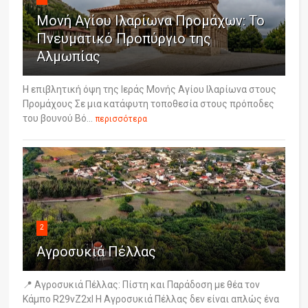
Μονή Αγίου Ιλαρίωνα Προμάχων: Το
Πνευματικό Προπύργιο της
Αλμωπίας
Η επιβλητική όψη της Ιεράς Μονής Αγίου Ιλαρίωνα στους
Προμάχους Σε μια κατάφυτη τοποθεσία στους πρόποδες
του βουνού Βό...
περισσότερα
2
Αγροσυκιά Πέλλας
📍 Αγροσυκιά Πέλλας: Πίστη και Παράδοση με θέα τον
Κάμπο R29vZ2xl Η Αγροσυκιά Πέλλας δεν είναι απλώς ένα