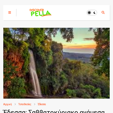
Αρχική
Τοποθεσίες
Έδεσσα
Έδεσσα: Σαββατοκύριακο ανάμεσα