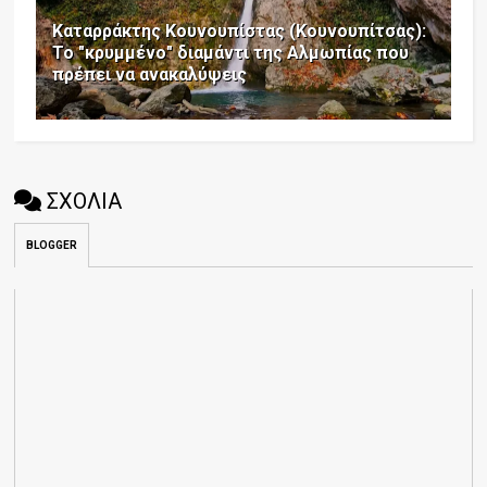
Καταρράκτης Κουνουπίστας (Κουνουπίτσας):
Το "κρυμμένο" διαμάντι της Αλμωπίας που
πρέπει να ανακαλύψεις
ΣΧΟΛΙΑ
BLOGGER