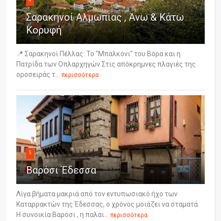
Σαρακηνοί Αλμωπίας , Άνω & Κάτω
Κορυφή
📍 Σαρακηνοί Πέλλας: Το "Μπαλκόνι" του Βόρα και η
Πατρίδα των Οπλαρχηγών Στις απόκρημνες πλαγιές της
οροσειράς τ...
περισσότερα
5
Βαρόσι Έδεσσα
Λίγα βήματα μακριά από τον εντυπωσιακό ήχο των
Καταρρακτών της Έδεσσας, ο χρόνος μοιάζει να σταματά.
Η συνοικία Βαρόσι , η παλαι...
περισσότερα