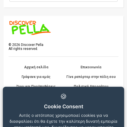
©
2026
Discover Pella
All rights reserved.
Αρχική σελίδα
Επικοινωνία
Γράψανε για εμάς
Γίνε ρεπόρτερ στην πόλη σου
Όροι και Προϋποθέσεις
Πολιτική Απορρήτου
Διαγωνισμών
🍪
Cookie Consent
Beta version
Αυτός ο ιστότοπος χρησιμοποιεί cookies για να
Ο ιστότοπος βρίσκεται σε δοκιμαστική λειτουργία, για
διασφαλίσει ότι θα έχετε την καλύτερη δυνατή εμπειρία
οποιεσδήποτε παρατηρήσεις ή προβλήματα επικοινωνήστε στο
info@discoverpella.gr