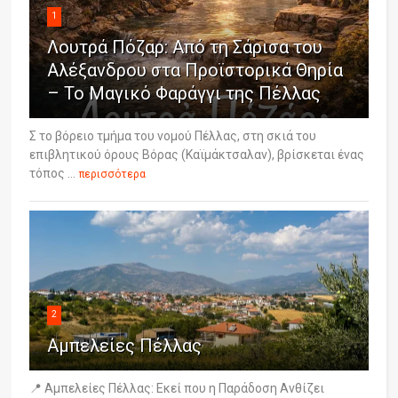
1
Λουτρά Πόζαρ: Από τη Σάρισα του
Αλέξανδρου στα Προϊστορικά Θηρία
– Το Μαγικό Φαράγγι της Πέλλας
Σ το βόρειο τμήμα του νομού Πέλλας, στη σκιά του
επιβλητικού όρους Βόρας (Καϊμάκτσαλαν), βρίσκεται ένας
τόπος ...
περισσότερα
2
Αμπελείες Πέλλας
📍 Αμπελείες Πέλλας: Εκεί που η Παράδοση Ανθίζει