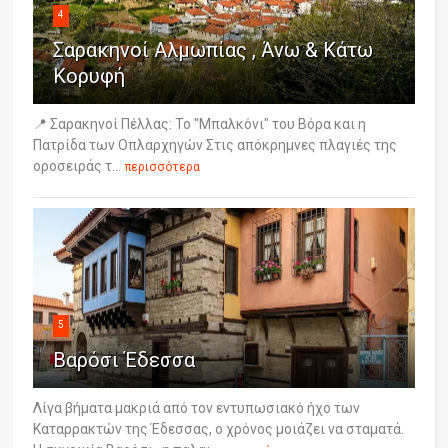
4
Σαρακηνοί Αλμωπίας , Άνω & Κάτω
Κορυφή
📍 Σαρακηνοί Πέλλας: Το "Μπαλκόνι" του Βόρα και η
Πατρίδα των Οπλαρχηγών Στις απόκρημνες πλαγιές της
οροσειράς τ...
περισσότερα
5
Βαρόσι Έδεσσα
Λίγα βήματα μακριά από τον εντυπωσιακό ήχο των
Καταρρακτών της Έδεσσας, ο χρόνος μοιάζει να σταματά.