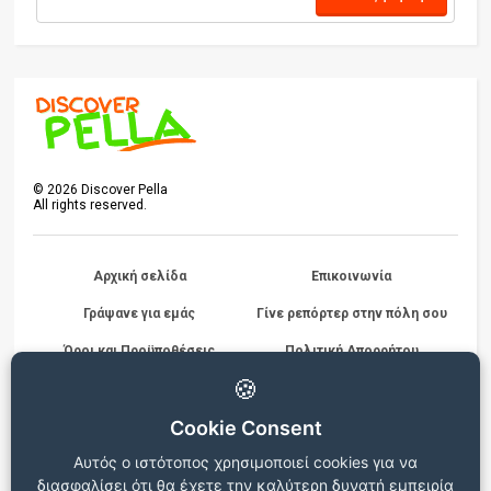
©
2026
Discover Pella
All rights reserved.
Αρχική σελίδα
Επικοινωνία
Γράψανε για εμάς
Γίνε ρεπόρτερ στην πόλη σου
Όροι και Προϋποθέσεις
Πολιτική Απορρήτου
Διαγωνισμών
🍪
Cookie Consent
Beta version
Αυτός ο ιστότοπος χρησιμοποιεί cookies για να
Ο ιστότοπος βρίσκεται σε δοκιμαστική λειτουργία, για
διασφαλίσει ότι θα έχετε την καλύτερη δυνατή εμπειρία
οποιεσδήποτε παρατηρήσεις ή προβλήματα επικοινωνήστε στο