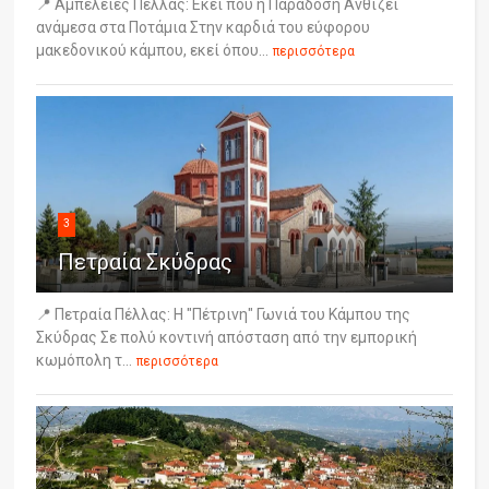
📍 Αμπελείες Πέλλας: Εκεί που η Παράδοση Ανθίζει
ανάμεσα στα Ποτάμια Στην καρδιά του εύφορου
μακεδονικού κάμπου, εκεί όπου...
περισσότερα
3
Πετραία Σκύδρας
📍 Πετραία Πέλλας: Η "Πέτρινη" Γωνιά του Κάμπου της
Σκύδρας Σε πολύ κοντινή απόσταση από την εμπορική
κωμόπολη τ...
περισσότερα