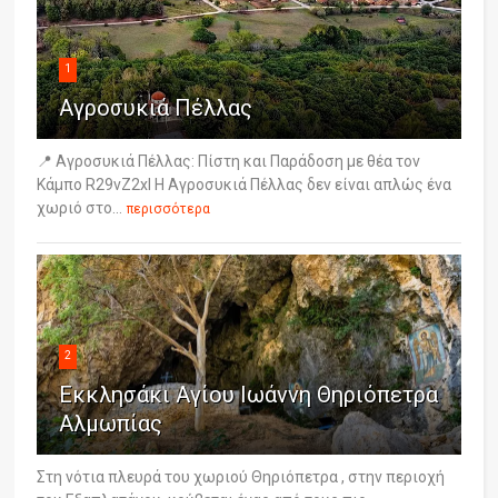
1
Αγροσυκιά Πέλλας
📍 Αγροσυκιά Πέλλας: Πίστη και Παράδοση με θέα τον
Κάμπο R29vZ2xl Η Αγροσυκιά Πέλλας δεν είναι απλώς ένα
χωριό στο...
περισσότερα
2
Εκκλησάκι Αγίου Ιωάννη Θηριόπετρα
Αλμωπίας
Στη νότια πλευρά του χωριού Θηριόπετρα , στην περιοχή