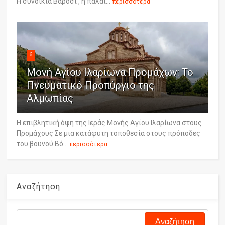
Η συνοικία Βαρόσι , η παλαι...
περισσότερα
6
Μονή Αγίου Ιλαρίωνα Προμάχων: Το
Πνευματικό Προπύργιο της
Αλμωπίας
Η επιβλητική όψη της Ιεράς Μονής Αγίου Ιλαρίωνα στους
Προμάχους Σε μια κατάφυτη τοποθεσία στους πρόποδες
του βουνού Βό...
περισσότερα
Αναζήτηση