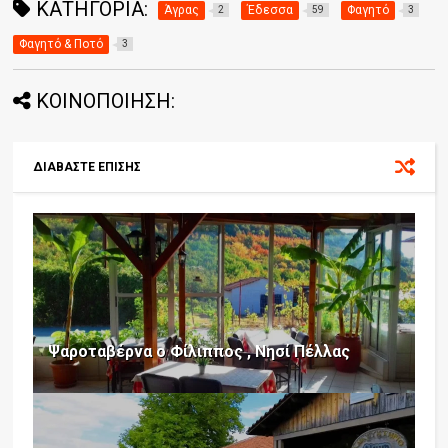
ΚΑΤΗΓΟΡΊΑ:
Άγρας
Έδεσσα
Φαγητό
2
59
3
Φαγητό & Ποτό
3
ΚΟΙΝΟΠΟΙΗΣΗ:
ΔΙΑΒΑΣΤΕ ΕΠΙΣΗΣ
Ψαροταβέρνα ο Φίλιππος , Νησί Πέλλας