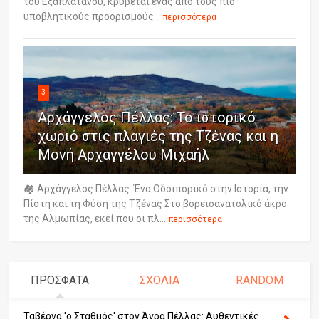
του Εξαπλατάνου, κρύβεται ένας από τους πιο
υποβλητικούς προορισμούς...
περισσότερα
3
Αρχάγγελος Πέλλας: Το ιστορικό
χωριό στις πλαγιές της Τζένας και η
Μονή Αρχαγγέλου Μιχαήλ
🏘️ Αρχάγγελος Πέλλας: Ένα Οδοιπορικό στην Ιστορία, την
Πίστη και τη Φύση της Τζένας Στο βορειοανατολικό άκρο
της Αλμωπίας, εκεί που οι πλ...
περισσότερα
ΠΡΟΣΦΑΤΑ
ΣΧΟΛΙΑ
RANDOM
Ταβέρνα 'ο Σταθμός' στον Άγρα Πέλλας: Αυθεντικές