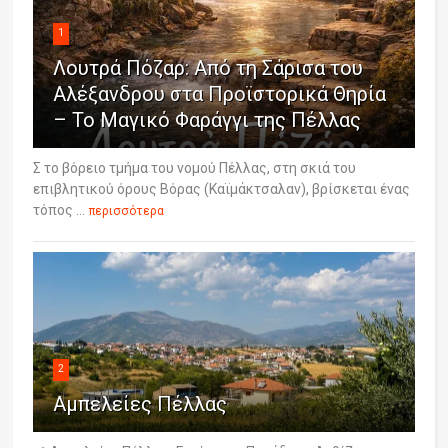
1
Λουτρά Πόζαρ: Από τη Σάρισα του
Αλέξανδρου στα Προϊστορικά Θηρία
– Το Μαγικό Φαράγγι της Πέλλας
Σ το βόρειο τμήμα του νομού Πέλλας, στη σκιά του
επιβλητικού όρους Βόρας (Καϊμάκτσαλαν), βρίσκεται ένας
τόπος ...
περισσότερα
2
Αμπελείες Πέλλας