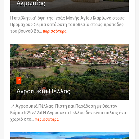
Αλμωπίας
Η επιβλητική όψη της Ιεράς Μονής Αγίου Ιλαρίωνα στους
Προμάχους Σε μια κατάφυτη τοποθεσία στους πρόποδες
του βουνού Βό...
περισσότερα
2
Αγροσυκιά Πέλλας
📍 Αγροσυκιά Πέλλας: Πίστη και Παράδοση με θέα τον
Κάμπο R29vZ2xl Η Αγροσυκιά Πέλλας δεν είναι απλώς ένα
χωριό στο...
περισσότερα