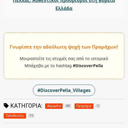
Πέλλας: Αυθεντικοί προορισμοί στη Βόρεια
Ελλάδα
Γνωρίστε την αδούλωτη ψυχή των Προμάχων!
Μοιραστείτε τις στιγμές σας από το ιστορικό
Μπάχοβο με το hashtag
#DiscoverPella
#DiscoverPella_Villages
ΚΑΤΗΓΟΡΊΑ:
Αλμωπία
Προμάχοι
43
1
Τοποθεσίες
71