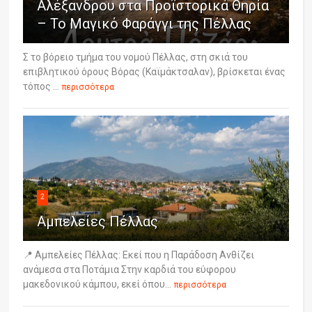
Αλέξανδρου στα Προϊστορικά Θηρία
– Το Μαγικό Φαράγγι της Πέλλας
Σ το βόρειο τμήμα του νομού Πέλλας, στη σκιά του
επιβλητικού όρους Βόρας (Καϊμάκτσαλαν), βρίσκεται ένας
τόπος ...
περισσότερα
2
Αμπελείες Πέλλας
📍 Αμπελείες Πέλλας: Εκεί που η Παράδοση Ανθίζει
ανάμεσα στα Ποτάμια Στην καρδιά του εύφορου
μακεδονικού κάμπου, εκεί όπου...
περισσότερα