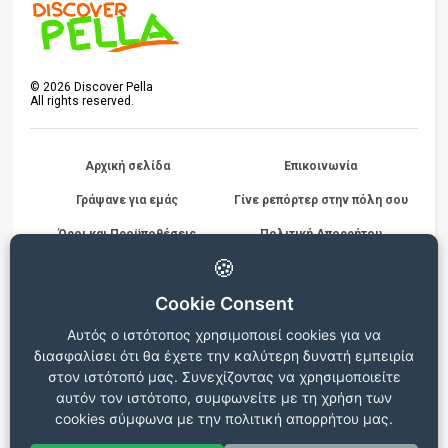
©
2026
Discover Pella
All rights reserved.
Αρχική σελίδα
Επικοινωνία
Γράψανε για εμάς
Γίνε ρεπόρτερ στην πόλη σου
Όροι και Προϋποθέσεις
Πολιτική Απορρήτου
Διαγωνισμών
🍪
Cookie Consent
Beta version
Αυτός ο ιστότοπος χρησιμοποιεί cookies για να
Ο ιστότοπος βρίσκεται σε δοκιμαστική λειτουργία, για
διασφαλίσει ότι θα έχετε την καλύτερη δυνατή εμπειρία
οποιεσδήποτε παρατηρήσεις ή προβλήματα επικοινωνήστε στο
info@discoverpella.gr
στον ιστότοπό μας. Συνεχίζοντας να χρησιμοποιείτε
αυτόν τον ιστότοπο, συμφωνείτε με τη χρήση των
cookies σύμφωνα με την πολιτική απορρήτου μας.