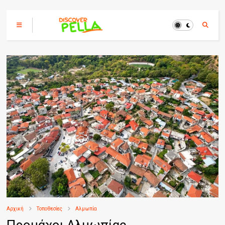
Αρχική
Τοποθεσίες
Αλμωπία
Προμάχοι Αλμωπίας