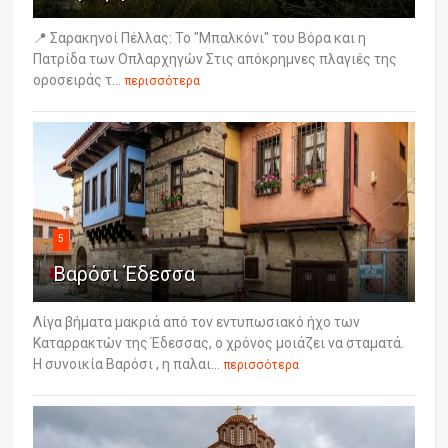
📍 Σαρακηνοί Πέλλας: Το "Μπαλκόνι" του Βόρα και η
Πατρίδα των Οπλαρχηγών Στις απόκρημνες πλαγιές της
οροσειράς τ...
περισσότερα
5
Βαρόσι Έδεσσα
Λίγα βήματα μακριά από τον εντυπωσιακό ήχο των
Καταρρακτών της Έδεσσας, ο χρόνος μοιάζει να σταματά.
Η συνοικία Βαρόσι , η παλαι...
περισσότερα