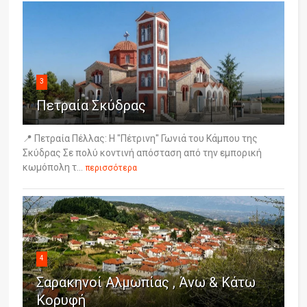
3
Πετραία Σκύδρας
📍 Πετραία Πέλλας: Η "Πέτρινη" Γωνιά του Κάμπου της
Σκύδρας Σε πολύ κοντινή απόσταση από την εμπορική
κωμόπολη τ...
περισσότερα
4
Σαρακηνοί Αλμωπίας , Άνω & Κάτω
Κορυφή