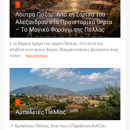
1
Λουτρά Πόζαρ: Από τη Σάρισα του
Αλέξανδρου στα Προϊστορικά Θηρία
– Το Μαγικό Φαράγγι της Πέλλας
Σ το βόρειο τμήμα του νομού Πέλλας, στη σκιά του
επιβλητικού όρους Βόρας (Καϊμάκτσαλαν), βρίσκεται ένας
τόπος ...
περισσότερα
2
Αμπελείες Πέλλας
📍 Αμπελείες Πέλλας: Εκεί που η Παράδοση Ανθίζει