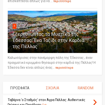
επισκέπτεσαι απλώς για να ...
περισσότερα
3
Εξερευνώντας τα Μυστικά της
Έδεσσας: Ένα Ταξίδι στην Καρδιά
της Πέλλας
Καλωσόρισες στην πανέμορφη πόλη της Έδεσσας , έναν
πραγματικό κρυμμένο θησαυρό στην καρδιά της Πέλλας! Η
Έδεσσα δεν είναι απλώς ένας...
περισσότερα
ΠΡΟΣΦΑΤΑ
ΣΧΟΛΙΑ
RANDOM
Ταβέρνα 'ο Σταθμός' στον Άγρα Πέλλας: Αυθεντικές
Γεύσεις και Παράδοση