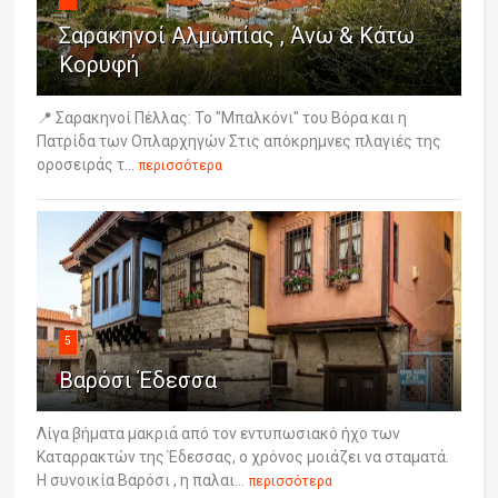
Σαρακηνοί Αλμωπίας , Άνω & Κάτω
Κορυφή
📍 Σαρακηνοί Πέλλας: Το "Μπαλκόνι" του Βόρα και η
Πατρίδα των Οπλαρχηγών Στις απόκρημνες πλαγιές της
οροσειράς τ...
περισσότερα
5
Βαρόσι Έδεσσα
Λίγα βήματα μακριά από τον εντυπωσιακό ήχο των
Καταρρακτών της Έδεσσας, ο χρόνος μοιάζει να σταματά.
Η συνοικία Βαρόσι , η παλαι...
περισσότερα