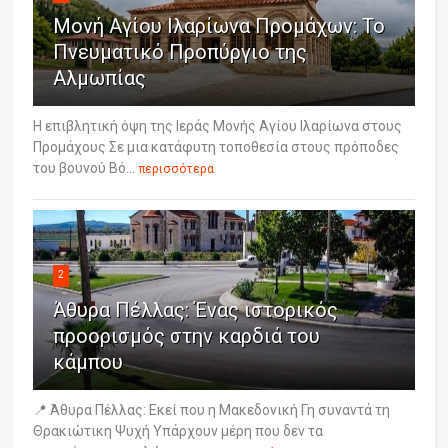
Μονή Αγίου Ιλαρίωνα Προμάχων: Το
Πνευματικό Προπύργιο της
Αλμωπίας
Η επιβλητική όψη της Ιεράς Μονής Αγίου Ιλαρίωνα στους
Προμάχους Σε μια κατάφυτη τοποθεσία στους πρόποδες
του βουνού Βό...
περισσότερα
2
Άθυρα Πέλλας: Ένας ιστορικός
προορισμός στην καρδιά του
κάμπου
📍 Άθυρα Πέλλας: Εκεί που η Μακεδονική Γη συναντά τη
Θρακιώτικη Ψυχή Υπάρχουν μέρη που δεν τα