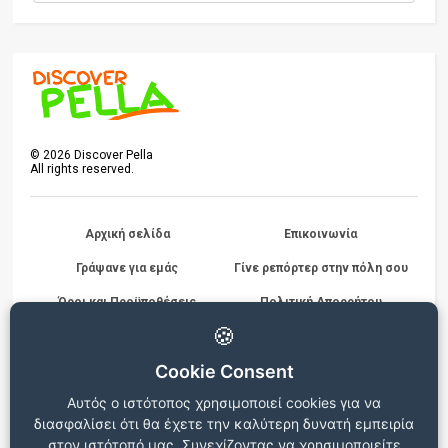
©
2026
Discover Pella
All rights reserved.
Αρχική σελίδα
Επικοινωνία
Γράψανε για εμάς
Γίνε ρεπόρτερ στην πόλη σου
Όροι και Προϋποθέσεις
Πολιτική Απορρήτου
Διαγωνισμών
🍪
Cookie Consent
Beta version
Αυτός ο ιστότοπος χρησιμοποιεί cookies για να
Ο ιστότοπος βρίσκεται σε δοκιμαστική λειτουργία, για
διασφαλίσει ότι θα έχετε την καλύτερη δυνατή εμπειρία
οποιεσδήποτε παρατηρήσεις ή προβλήματα επικοινωνήστε στο
info@discoverpella.gr
στον ιστότοπό μας. Συνεχίζοντας να χρησιμοποιείτε