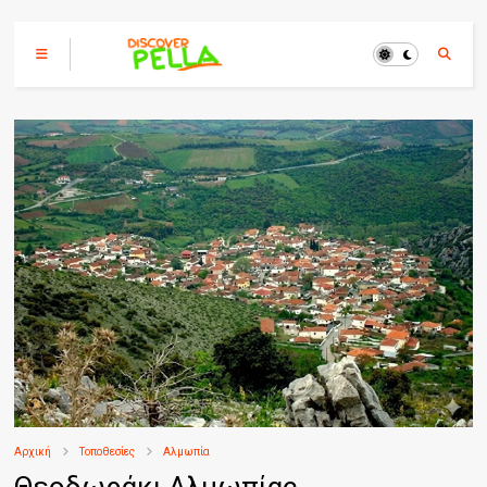
Αρχική
Τοποθεσίες
Αλμωπία
Θεοδωράκι Αλμωπίας