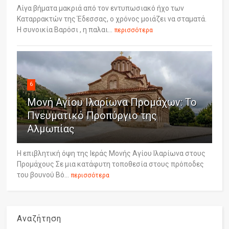
Λίγα βήματα μακριά από τον εντυπωσιακό ήχο των
Καταρρακτών της Έδεσσας, ο χρόνος μοιάζει να σταματά.
Η συνοικία Βαρόσι , η παλαι...
περισσότερα
6
Μονή Αγίου Ιλαρίωνα Προμάχων: Το
Πνευματικό Προπύργιο της
Αλμωπίας
Η επιβλητική όψη της Ιεράς Μονής Αγίου Ιλαρίωνα στους
Προμάχους Σε μια κατάφυτη τοποθεσία στους πρόποδες
του βουνού Βό...
περισσότερα
Αναζήτηση