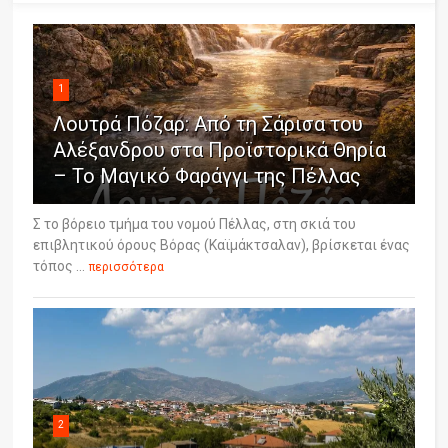
1
Λουτρά Πόζαρ: Από τη Σάρισα του
Αλέξανδρου στα Προϊστορικά Θηρία
– Το Μαγικό Φαράγγι της Πέλλας
Σ το βόρειο τμήμα του νομού Πέλλας, στη σκιά του
επιβλητικού όρους Βόρας (Καϊμάκτσαλαν), βρίσκεται ένας
τόπος ...
περισσότερα
2