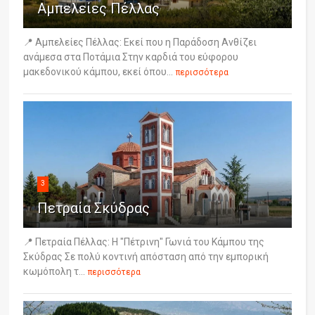
Αμπελείες Πέλλας
📍 Αμπελείες Πέλλας: Εκεί που η Παράδοση Ανθίζει
ανάμεσα στα Ποτάμια Στην καρδιά του εύφορου
μακεδονικού κάμπου, εκεί όπου...
περισσότερα
3
Πετραία Σκύδρας
📍 Πετραία Πέλλας: Η "Πέτρινη" Γωνιά του Κάμπου της
Σκύδρας Σε πολύ κοντινή απόσταση από την εμπορική
κωμόπολη τ...
περισσότερα