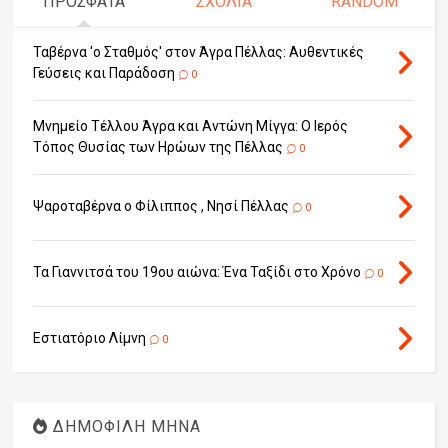
ΠΡΟΣΦΑΤΑ
ΣΧΟΛΙΑ
RANDOM
Ταβέρνα 'ο Σταθμός' στον Άγρα Πέλλας: Αυθεντικές
Γεύσεις και Παράδοση
0
Μνημείο Τέλλου Άγρα και Αντώνη Μίγγα: Ο Ιερός
Τόπος Θυσίας των Ηρώων της Πέλλας
0
Ψαροταβέρνα ο Φίλιππος , Νησί Πέλλας
0
Τα Γιαννιτσά του 19ου αιώνα: Ένα Ταξίδι στο Χρόνο
0
Εστιατόριο Λίμνη
0
ΔΗΜΟΦΙΛΗ ΜΗΝΑ