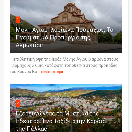
1
Μονή Αγίου Ιλαρίωνα Προμάχων: Το
Πνευματικό Προπύργιο της
Αλμωπίας
Η επιβλητική όψη της Ιεράς Μονής Αγίου Ιλαρίωνα στους
Προμάχους Σε μια κατάφυτη τοποθεσία στους πρόποδες
του βουνού Βό...
περισσότερα
2
Εξερευνώντας τα Μυστικά της
Έδεσσας: Ένα Ταξίδι στην Καρδιά
της Πέλλας