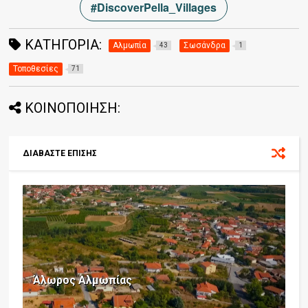
#DiscoverPella_Villages
ΚΑΤΗΓΟΡΊΑ:
Αλμωπία
Σωσάνδρα
43
1
Τοποθεσίες
71
ΚΟΙΝΟΠΟΙΗΣΗ:
ΔΙΑΒΑΣΤΕ ΕΠΙΣΗΣ
Άλωρος Αλμωπίας