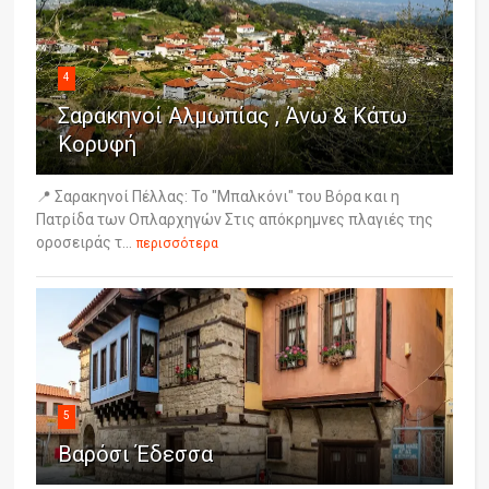
4
Σαρακηνοί Αλμωπίας , Άνω & Κάτω
Κορυφή
📍 Σαρακηνοί Πέλλας: Το "Μπαλκόνι" του Βόρα και η
Πατρίδα των Οπλαρχηγών Στις απόκρημνες πλαγιές της
οροσειράς τ...
περισσότερα
5
Βαρόσι Έδεσσα