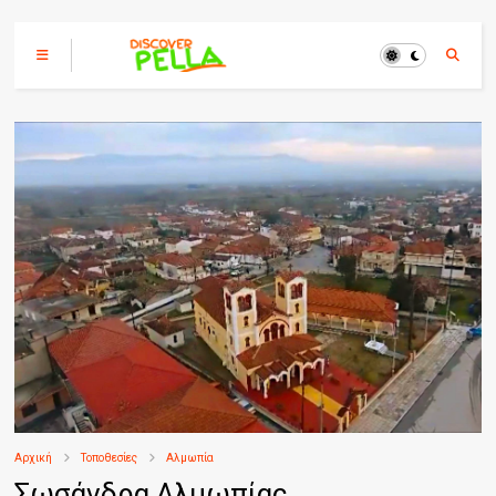
Αρχική
Τοποθεσίες
Αλμωπία
Σωσάνδρα Αλμωπίας