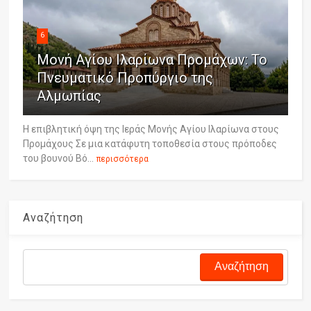
6
Μονή Αγίου Ιλαρίωνα Προμάχων: Το
Πνευματικό Προπύργιο της
Αλμωπίας
Η επιβλητική όψη της Ιεράς Μονής Αγίου Ιλαρίωνα στους
Προμάχους Σε μια κατάφυτη τοποθεσία στους πρόποδες
του βουνού Βό...
περισσότερα
Αναζήτηση