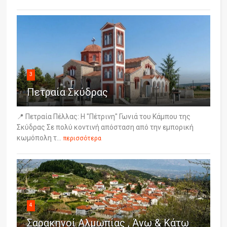
3
Πετραία Σκύδρας
📍 Πετραία Πέλλας: Η "Πέτρινη" Γωνιά του Κάμπου της
Σκύδρας Σε πολύ κοντινή απόσταση από την εμπορική
κωμόπολη τ...
περισσότερα
4
Σαρακηνοί Αλμωπίας , Άνω & Κάτω