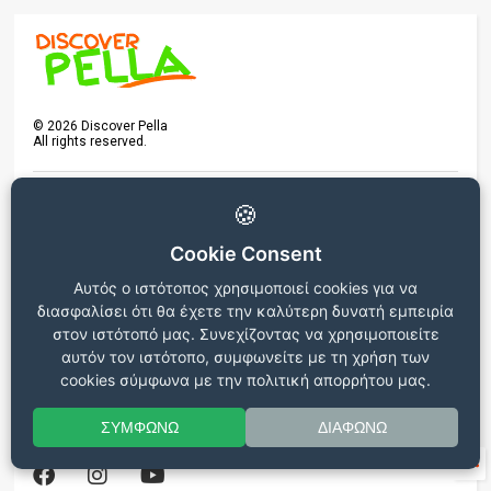
©
2026
Discover Pella
All rights reserved.
🍪
Αρχική σελίδα
Επικοινωνία
Γράψανε για εμάς
Γίνε ρεπόρτερ στην πόλη σου
Cookie Consent
Αυτός ο ιστότοπος χρησιμοποιεί cookies για να
Όροι και Προϋποθέσεις
Πολιτική Απορρήτου
Διαγωνισμών
διασφαλίσει ότι θα έχετε την καλύτερη δυνατή εμπειρία
στον ιστότοπό μας. Συνεχίζοντας να χρησιμοποιείτε
αυτόν τον ιστότοπο, συμφωνείτε με τη χρήση των
Beta version
cookies σύμφωνα με την πολιτική απορρήτου μας.
Ο ιστότοπος βρίσκεται σε δοκιμαστική λειτουργία, για
οποιεσδήποτε παρατηρήσεις ή προβλήματα επικοινωνήστε στο
ΣΥΜΦΩΝΩ
ΔΙΑΦΩΝΩ
info@discoverpella.gr