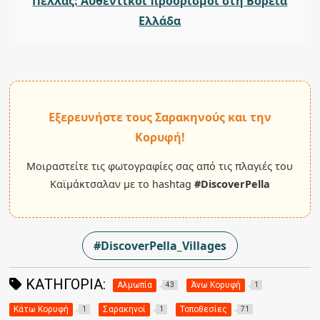
Πέλλας: Αυθεντικοί προορισμοί στη Βόρεια
Ελλάδα
Εξερευνήστε τους Σαρακηνούς και την
Κορυφή!
Μοιραστείτε τις φωτογραφίες σας από τις πλαγιές του
Καϊμάκτσαλαν με το hashtag
#DiscoverPella
#DiscoverPella_Villages
ΚΑΤΗΓΟΡΊΑ:
Αλμωπία
Άνω Κορυφή
43
1
Κάτω Κορυφή
Σαρακηνοί
Τοποθεσίες
1
1
71