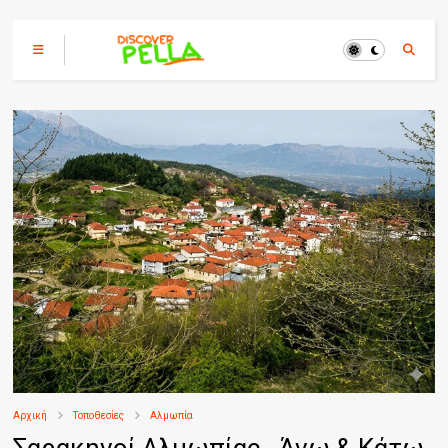
Αρχική
Τοποθεσίες
Αλμωπία
Σαρακηνοί Αλμωπίας , Άνω & Κάτω