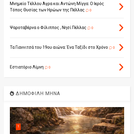
Μνημείο Τέλλου Άγρα και Αντώνη Μίγγα: Ο Ιερός
Τόπος Θυσίας των Ηρώων της Πέλλας
0
Ψαροταβέρνα ο Φίλιππος , Νησί Πέλλας
0
Τα Γιαννιτσά του 19ου αιώνα: Ένα Ταξίδι στο Χρόνο
0
Εστιατόριο Λίμνη
0
ΔΗΜΟΦΙΛΗ ΜΗΝΑ
1