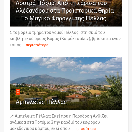
Λουτρά Πόζαρ: Από τη Σάρισα του
Αλέξανδρου στα Προϊστορικά Θηρία
– Το Μαγικό Φαράγγι της Πέλλας
Σ το βόρειο τμήμα του νομού Πέλλας, στη σκιά του
επιβλητικού όρους Βόρας (Καϊμάκτσαλαν), βρίσκεται ένας
τόπος ...
περισσότερα
2
Αμπελείες Πέλλας
📍 Αμπελείες Πέλλας: Εκεί που η Παράδοση Ανθίζει
ανάμεσα στα Ποτάμια Στην καρδιά του εύφορου
μακεδονικού κάμπου, εκεί όπου...
περισσότερα