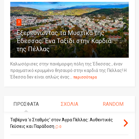
3
Εξερευνώντας τα Μυστικά της
Έδεσσας: Ένα Ταξίδι στην Καρδιά
της Πέλλας
Καλωσόρισες στην πανέμορφη πόλη της Έδεσσας , έναν
πραγματικό κρυμμένο θησαυρό στην καρδιά της Πέλλας! Η
Έδεσσα δεν είναι απλώς ένας...
περισσότερα
ΠΡΟΣΦΑΤΑ
ΣΧΟΛΙΑ
RANDOM
Ταβέρνα 'ο Σταθμός' στον Άγρα Πέλλας: Αυθεντικές
Γεύσεις και Παράδοση
0