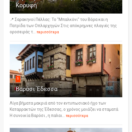
Κορυφή
📍 Σαρακηνοί Πέλλας: Το "Μπαλκόνι" του Βόρα και η
Πατρίδα των Οπλαρχηγών Στις απόκρημνες πλαγιές της
οροσειράς τ...
περισσότερα
5
Βαρόσι Έδεσσα
Λίγα βήματα μακριά από τον εντυπωσιακό ήχο των
Καταρρακτών της Έδεσσας, ο χρόνος μοιάζει να σταματά.
Η συνοικία Βαρόσι , η παλαι...
περισσότερα