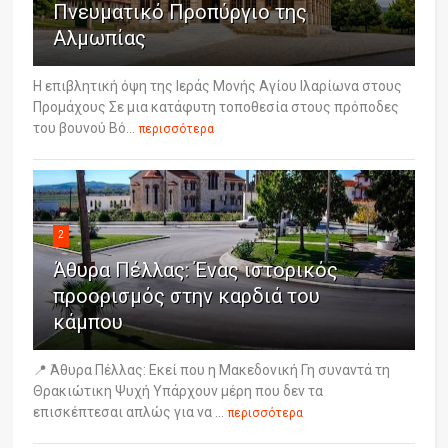
Πνευματικό Προπύργιο της
Αλμωπίας
Η επιβλητική όψη της Ιεράς Μονής Αγίου Ιλαρίωνα στους
Προμάχους Σε μια κατάφυτη τοποθεσία στους πρόποδες
του βουνού Βό...
περισσότερα
2
Άθυρα Πέλλας: Ένας ιστορικός
προορισμός στην καρδιά του
κάμπου
📍 Άθυρα Πέλλας: Εκεί που η Μακεδονική Γη συναντά τη
Θρακιώτικη Ψυχή Υπάρχουν μέρη που δεν τα
επισκέπτεσαι απλώς για να ...
περισσότερα