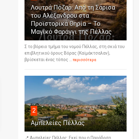
Λουτρά Πόζαρ: Από τη Σάρισα
του Αλέξανδρου στα
Προϊστορικά Θηρία – Το
Μαγικό Φαράγγι της Πέλλας
Σ το βόρειο τμήμα του νομού Πέλλας, στη σκιά του
επιβλητικού όρους Βόρας (Καϊμάκτσαλαν),
βρίσκεται ένας τόπος ...
περισσότερα
2
Αμπελείες Πέλλας
📍 Αμπελείες Πέλλας: Εκεί που η Παράδοση