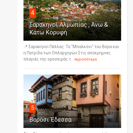
4
Σαρακηνοί Αλμωπίας , Άνω &
Κάτω Κορυφή
📍 Σαρακηνοί Πέλλας: Το "Μπαλκόνι" του Βόρα και
η Πατρίδα των Οπλαρχηγών Στις απόκρημνες
πλαγιές της οροσειράς τ...
περισσότερα
5
Βαρόσι Έδεσσα