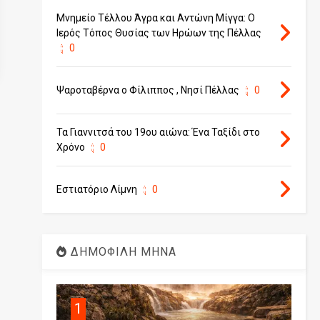
Μνημείο Τέλλου Άγρα και Αντώνη Μίγγα: Ο
Ιερός Τόπος Θυσίας των Ηρώων της Πέλλας
0
Ψαροταβέρνα ο Φίλιππος , Νησί Πέλλας
0
Τα Γιαννιτσά του 19ου αιώνα: Ένα Ταξίδι στο
Χρόνο
0
Εστιατόριο Λίμνη
0
ΔΗΜΟΦΙΛΗ ΜΗΝΑ
1