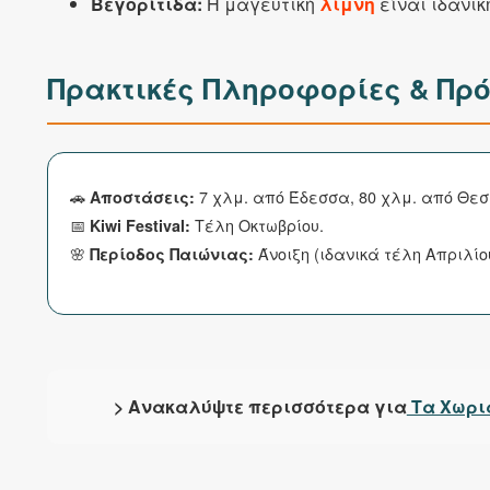
Βεγορίτιδα:
Η μαγευτική
λίμνη
είναι ιδανικ
Πρακτικές Πληροφορίες & Πρ
🚗
7 χλμ. από Έδεσσα, 80 χλμ. από Θεσ
Αποστάσεις:
📅
Τέλη Οκτωβρίου.
Kiwi Festival:
🌸
Άνοιξη (ιδανικά τέλη Απριλίου
Περίοδος Παιώνιας:
> Ανακαλύψτε περισσότερα για
Τα Χωριά