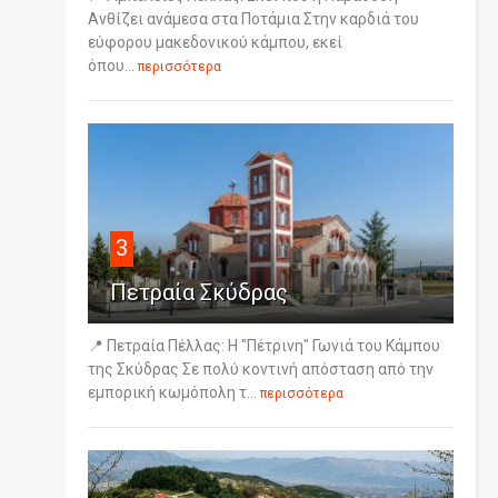
Ανθίζει ανάμεσα στα Ποτάμια Στην καρδιά του
εύφορου μακεδονικού κάμπου, εκεί
όπου...
περισσότερα
3
Πετραία Σκύδρας
📍 Πετραία Πέλλας: Η "Πέτρινη" Γωνιά του Κάμπου
της Σκύδρας Σε πολύ κοντινή απόσταση από την
εμπορική κωμόπολη τ...
περισσότερα