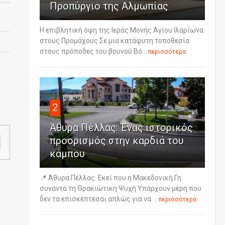
Προπύργιο της Αλμωπίας
Η επιβλητική όψη της Ιεράς Μονής Αγίου Ιλαρίωνα
στους Προμάχους Σε μια κατάφυτη τοποθεσία
στους πρόποδες του βουνού Βό...
περισσότερα
2
Άθυρα Πέλλας: Ένας ιστορικός
προορισμός στην καρδιά του
κάμπου
📍 Άθυρα Πέλλας: Εκεί που η Μακεδονική Γη
συναντά τη Θρακιώτικη Ψυχή Υπάρχουν μέρη που
δεν τα επισκέπτεσαι απλώς για να ...
περισσότερα