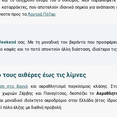
 και το σύγχρονο όνομά του ο οικισμός. Μην παραλείψετε
 καταρράκτες, που αποτελούν ιδανικά σημεία για ανάπαυση 
ύνεστε προς τα
Λουτρά Πόζαρ
.
eekend
σας. Με τη μοναδική του βεράντα που προσφέρει
 ο καφές και το ποτό αποκτούν άλλη διάσταση, ιδιαίτερα τις
 τους αιθέρες έως τις λίμνες
ση στο βουνό
και αεραθλητισμό παγκόσμιας κλάσης. Στ
ν χωριών Ζέρβης και Παναγίτσας, δεσπόζει το
Αεραθλητ
αι μοναδικό ιδιόκτητο αεροδρόμιο στην Ελλάδα (έτος ίδρυ
ί πόλο έλξης με διεθνή προβολή.