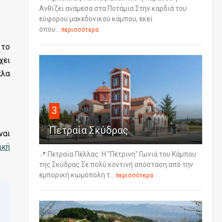
Ανθίζει ανάμεσα στα Ποτάμια Στην καρδιά του
εύφορου μακεδονικού κάμπου, εκεί
όπου...
περισσότερα
 το
χει
πλα
3
Πετραία Σκύδρας
ναι
ική
📍 Πετραία Πέλλας: Η "Πέτρινη" Γωνιά του Κάμπου
της Σκύδρας Σε πολύ κοντινή απόσταση από την
εμπορική κωμόπολη τ...
περισσότερα