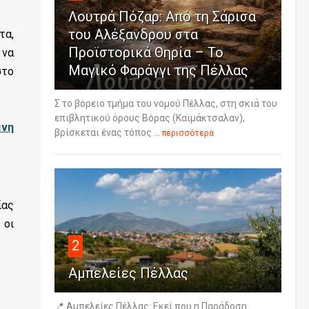
Λουτρά Πόζαρ: Από τη Σάρισα
του Αλέξανδρου στα
τα,
Προϊστορικά Θηρία – Το
 να
Μαγικό Φαράγγι της Πέλλας
στο
Σ το βόρειο τμήμα του νομού Πέλλας, στη σκιά του
επιβλητικού όρους Βόρας (Καϊμάκτσαλαν),
μνη
βρίσκεται ένας τόπος ...
περισσότερα
ίας
 οι
2
Αμπελείες Πέλλας
📍 Αμπελείες Πέλλας: Εκεί που η Παράδοση