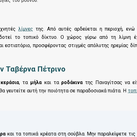
αγιές του βουνού.
τεχνητές
λίμνες
της. Από αυτές αρδεύεται η περιοχή, ενώ
οδοτεί το τοπικό δίκτυο. Ο χώρος γύρω από τη λίμνη έ
αι εστιατόριο, προσφέροντας στιγμές απόλυτης ηρεμίας δί
ην Ταβέρνα Πέτρινο
α
κεράσια
, τα
μήλα
και τα
ροδάκινα
της Παναγίτσας να εί
 θα γευτείτε αυτή την ποιότητα σε παραδοσιακά πιάτα. Η
τοπ
τρα
και τα τοπικά κρέατα στη σούβλα. Μην παραλείψετε τις