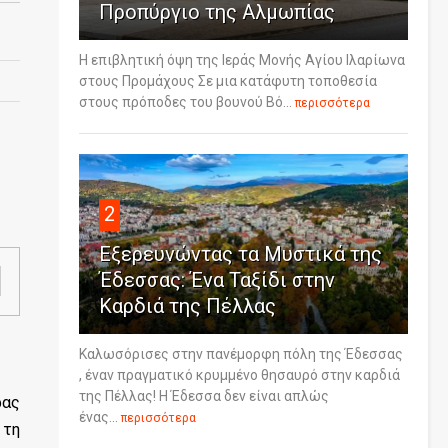
Προπύργιο της Αλμωπίας
Η επιβλητική όψη της Ιεράς Μονής Αγίου Ιλαρίωνα
στους Προμάχους Σε μια κατάφυτη τοποθεσία
στους πρόποδες του βουνού Βό...
περισσότερα
2
Εξερευνώντας τα Μυστικά της
Έδεσσας: Ένα Ταξίδι στην
Καρδιά της Πέλλας
Καλωσόρισες στην πανέμορφη πόλη της Έδεσσας
, έναν πραγματικό κρυμμένο θησαυρό στην καρδιά
της Πέλλας! Η Έδεσσα δεν είναι απλώς
ρας
ένας...
περισσότερα
 τη