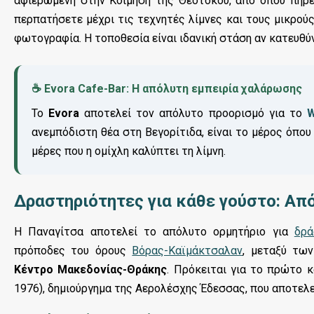
αφιερωμένη στην Κοίμηση της Θεοτόκου, από όπου πήρε
περπατήσετε μέχρι τις τεχνητές λίμνες και τους μικρούς
φωτογραφία. Η τοποθεσία είναι ιδανική στάση αν κατευθ
☕ Evora Cafe-Bar: Η απόλυτη εμπειρία χαλάρωσης
Το
Evora
αποτελεί τον απόλυτο προορισμό για το
W
ανεμπόδιστη θέα στη Βεγορίτιδα, είναι το μέρος όπου
μέρες που η ομίχλη καλύπτει τη λίμνη.
Δραστηριότητες για κάθε γούστο: Από
Η Παναγίτσα αποτελεί το απόλυτο ορμητήριο για
δρά
πρόποδες του όρους
Βόρας-Καϊμάκτσαλαν
, μεταξύ τω
Κέντρο Μακεδονίας-Θράκης
. Πρόκειται για το πρώτο κ
1976), δημιούργημα της Αερολέσχης Έδεσσας, που αποτελε