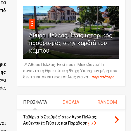
 τα
από
3
Άθυρα Πέλλας: Ένας ιστορικός
προορισμός στην καρδιά του
κάμπου
ηκε
📍 Άθυρα Πέλλας: Εκεί που η Μακεδονική Γη
συναντά τη Θρακιώτικη Ψυχή Υπάρχουν μέρη που
της
δεν τα επισκέπτεσαι απλώς για να ...
περισσότερα
ένα
άς,
ΠΡΟΣΦΑΤΑ
ΣΧΟΛΙΑ
RANDOM
Ταβέρνα 'ο Σταθμός' στον Άγρα Πέλλας:
ναι
Αυθεντικές Γεύσεις και Παράδοση
0