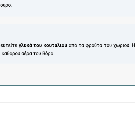
πουρο.
θευτείτε
γλυκά του κουταλιού
από τα φρούτα του χωριού. Η
υ καθαρού αέρα του Βόρα.