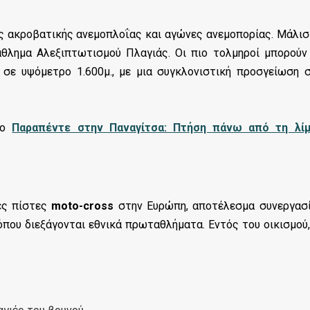
ις ακροβατικής ανεμοπλοΐας και αγώνες ανεμοπορίας. Μάλισ
θλημα Αλεξιπτωτισμού Πλαγιάς. Οι πιο τολμηροί μπορούν
 σε υψόμετρο 1.600μ., με μια συγκλονιστική προσγείωση 
το
Παραπέντε στην Παναγίτσα: Πτήση πάνω από τη λί
ρες πίστες
moto-cross
στην Ευρώπη, αποτέλεσμα συνεργασ
που διεξάγονται εθνικά πρωταθλήματα. Εντός του οικισμού,