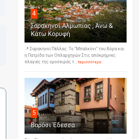
4
Σαρακηνοί Αλμωπίας , Άνω &
Κάτω Κορυφή
📍 Σαρακηνοί Πέλλας: Το "Μπαλκόνι" του Βόρα και
η Πατρίδα των Οπλαρχηγών Στις απόκρημνες
πλαγιές της οροσειράς τ...
περισσότερα
5
Βαρόσι Έδεσσα