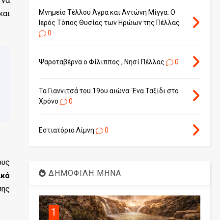
 να
Μνημείο Τέλλου Άγρα και Αντώνη Μίγγα: Ο
και
Ιερός Τόπος Θυσίας των Ηρώων της Πέλλας
0
Ψαροταβέρνα ο Φίλιππος , Νησί Πέλλας
0
Τα Γιαννιτσά του 19ου αιώνα: Ένα Ταξίδι στο
Χρόνο
0
Εστιατόριο Λίμνη
0
ους
ΔΗΜΟΦΙΛΗ ΜΗΝΑ
ικό
σης
1