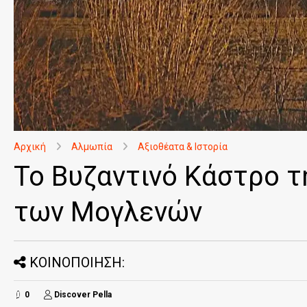
Αρχική
Αλμωπία
Αξιοθέατα & Ιστορία
Το Βυζαντινό Κάστρο τ
των Μογλενών
ΚΟΙΝΟΠΟΙΗΣΗ:
0
Discover Pella