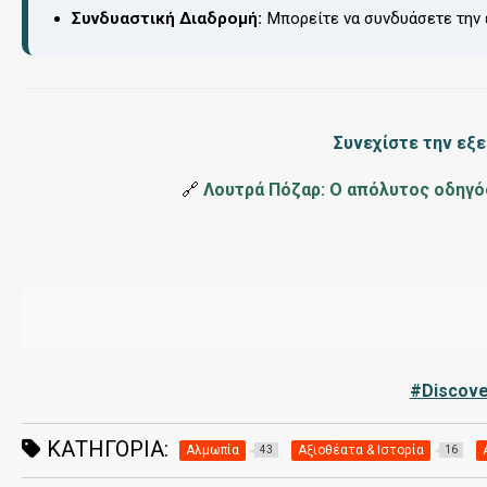
Συνδυαστική Διαδρομή:
Μπορείτε να συνδυάσετε την 
Συνεχίστε την εξ
🔗
Λουτρά Πόζαρ: Ο απόλυτος οδηγό
#Discove
ΚΑΤΗΓΟΡΊΑ:
Αλμωπία
Αξιοθέατα & Ιστορία
43
16