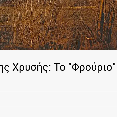
ης Χρυσής: Το "Φρούριο"