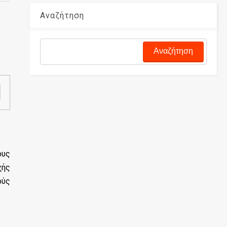
Αναζήτηση
ους
χής
ούς