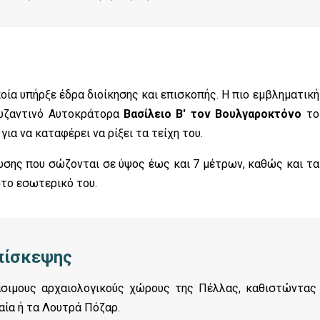
οποία υπήρξε έδρα διοίκησης και επισκοπής. Η πιο εμβληματική
 Βυζαντινό Αυτοκράτορα
Βασίλειο Β' τον Βουλγαροκτόνο
το
για να καταφέρει να ρίξει τα τείχη του.
ωσης που σώζονται σε ύψος έως και 7 μέτρων, καθώς και τα
στο εσωτερικό του.
πίσκεψης
άσιμους αρχαιολογικούς χώρους της Πέλλας, καθιστώντας
αία ή τα Λουτρά Πόζαρ.