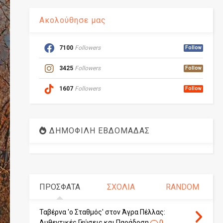
Ακολούθησε μας
7100
Followers
Follow
3425
Followers
Follow
1607
Followers
Follow
ΔΗΜΟΦΙΛΗ ΕΒΔΟΜΑΔΑΣ
ΠΡΟΣΦΑΤΑ
ΣΧΟΛΙΑ
RANDOM
Ταβέρνα 'ο Σταθμός' στον Άγρα Πέλλας:
Αυθεντικές Γεύσεις και Παράδοση
0