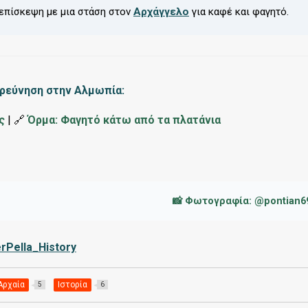
επίσκεψη με μια στάση στον
Αρχάγγελο
για καφέ και φαγητό.
ερεύνηση στην Αλμωπία:
ς
| 🔗
Όρμα: Φαγητό κάτω από τα πλατάνια
📸 Φωτογραφία:
@pontian6
rPella_History
Αρχαία
Ιστορία
5
6