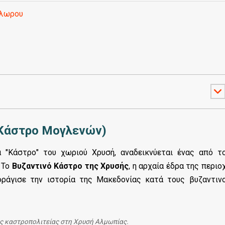
Άλωρου
 (Κάστρο Μογλενών)
α "Κάστρο" του χωριού Χρυσή, αναδεικνύεται ένας από τ
 Το
Βυζαντινό Κάστρο της Χρυσής
, η αρχαία έδρα της περιο
ράγισε την ιστορία της Μακεδονίας κατά τους βυζαντιν
ής καστροπολιτείας στη Χρυσή Αλμωπίας.