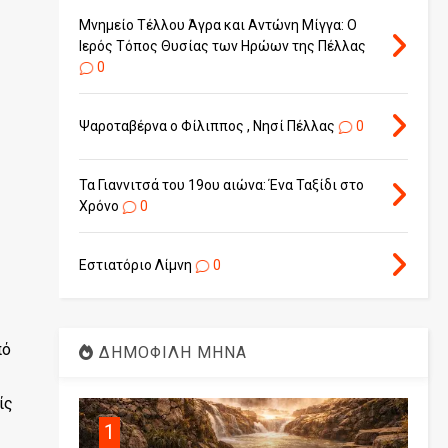
Μνημείο Τέλλου Άγρα και Αντώνη Μίγγα: Ο
Ιερός Τόπος Θυσίας των Ηρώων της Πέλλας
0
Ψαροταβέρνα ο Φίλιππος , Νησί Πέλλας
0
Τα Γιαννιτσά του 19ου αιώνα: Ένα Ταξίδι στο
Χρόνο
0
Εστιατόριο Λίμνη
0
πό
ΔΗΜΟΦΙΛΗ ΜΗΝΑ
ίς
1