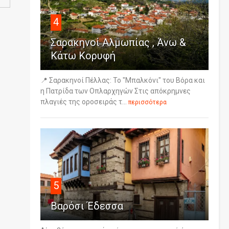
4
Σαρακηνοί Αλμωπίας , Άνω &
Κάτω Κορυφή
📍 Σαρακηνοί Πέλλας: Το "Μπαλκόνι" του Βόρα και
η Πατρίδα των Οπλαρχηγών Στις απόκρημνες
πλαγιές της οροσειράς τ...
περισσότερα
5
Βαρόσι Έδεσσα