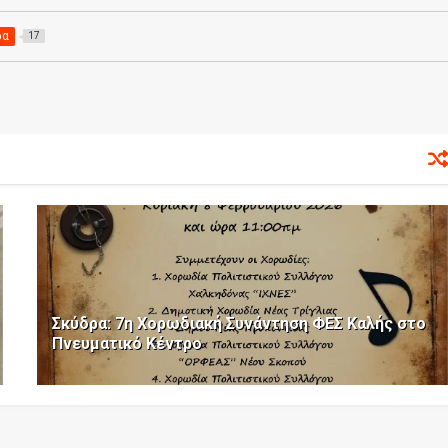
ρα
17
Σκύδρα: 7η Χορωδιακή Συνάντηση ΦΕΣ Καλής στο
Πνευματικό Κέντρο