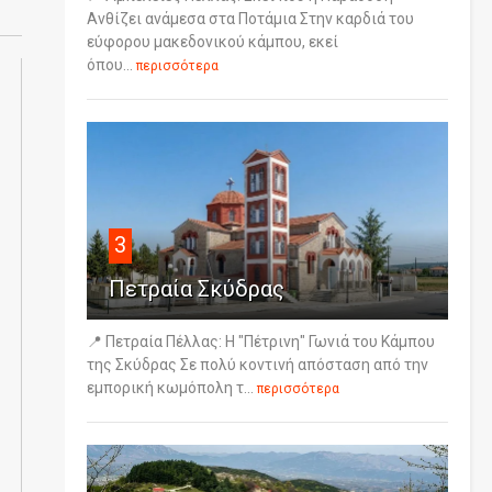
Ανθίζει ανάμεσα στα Ποτάμια Στην καρδιά του
εύφορου μακεδονικού κάμπου, εκεί
όπου...
περισσότερα
3
Πετραία Σκύδρας
📍 Πετραία Πέλλας: Η "Πέτρινη" Γωνιά του Κάμπου
της Σκύδρας Σε πολύ κοντινή απόσταση από την
εμπορική κωμόπολη τ...
περισσότερα