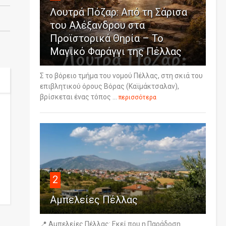
Λουτρά Πόζαρ: Από τη Σάρισα
του Αλέξανδρου στα
Προϊστορικά Θηρία – Το
Μαγικό Φαράγγι της Πέλλας
Σ το βόρειο τμήμα του νομού Πέλλας, στη σκιά του
επιβλητικού όρους Βόρας (Καϊμάκτσαλαν),
βρίσκεται ένας τόπος ...
περισσότερα
2
Αμπελείες Πέλλας
📍 Αμπελείες Πέλλας: Εκεί που η Παράδοση