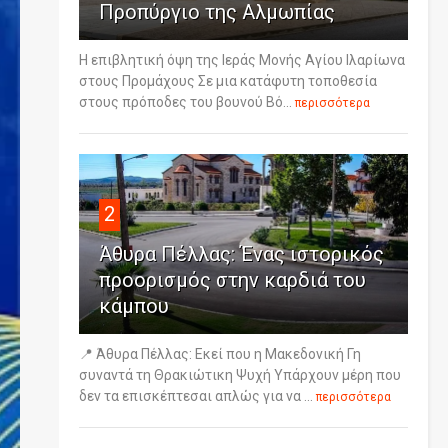
Προπύργιο της Αλμωπίας
Η επιβλητική όψη της Ιεράς Μονής Αγίου Ιλαρίωνα
στους Προμάχους Σε μια κατάφυτη τοποθεσία
στους πρόποδες του βουνού Βό...
περισσότερα
2
Άθυρα Πέλλας: Ένας ιστορικός
προορισμός στην καρδιά του
κάμπου
📍 Άθυρα Πέλλας: Εκεί που η Μακεδονική Γη
συναντά τη Θρακιώτικη Ψυχή Υπάρχουν μέρη που
δεν τα επισκέπτεσαι απλώς για να ...
περισσότερα