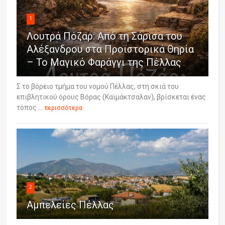
1
Λουτρά Πόζαρ: Από τη Σάρισα του
Αλέξανδρου στα Προϊστορικά Θηρία
– Το Μαγικό Φαράγγι της Πέλλας
Σ το βόρειο τμήμα του νομού Πέλλας, στη σκιά του
επιβλητικού όρους Βόρας (Καϊμάκτσαλαν), βρίσκεται ένας
τόπος ...
περισσότερα
2
Αμπελείες Πέλλας