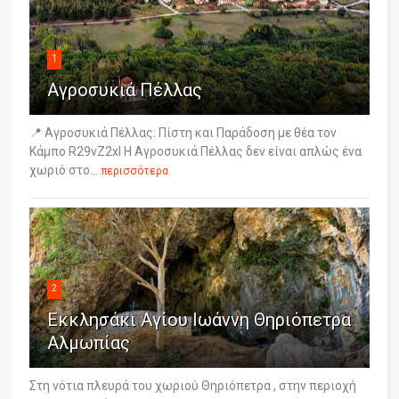
1
Αγροσυκιά Πέλλας
📍 Αγροσυκιά Πέλλας: Πίστη και Παράδοση με θέα τον
Κάμπο R29vZ2xl Η Αγροσυκιά Πέλλας δεν είναι απλώς ένα
χωριό στο...
περισσότερα
2
Εκκλησάκι Αγίου Ιωάννη Θηριόπετρα
Αλμωπίας
Στη νότια πλευρά του χωριού Θηριόπετρα , στην περιοχή