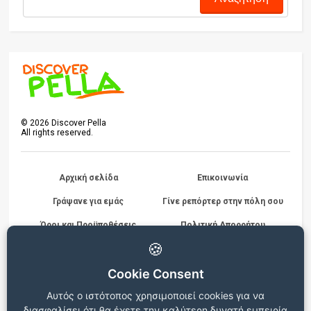
©
2026
Discover Pella
All rights reserved.
Αρχική σελίδα
Επικοινωνία
Γράψανε για εμάς
Γίνε ρεπόρτερ στην πόλη σου
Όροι και Προϋποθέσεις
Πολιτική Απορρήτου
Διαγωνισμών
🍪
Cookie Consent
Beta version
Αυτός ο ιστότοπος χρησιμοποιεί cookies για να
Ο ιστότοπος βρίσκεται σε δοκιμαστική λειτουργία, για
διασφαλίσει ότι θα έχετε την καλύτερη δυνατή εμπειρία