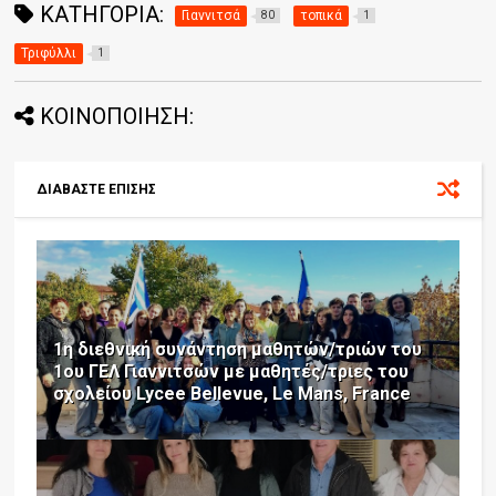
ΚΑΤΗΓΟΡΊΑ:
Γιαννιτσά
τοπικά
80
1
Τριφύλλι
1
ΚΟΙΝΟΠΟΙΗΣΗ:
ΔΙΑΒΑΣΤΕ ΕΠΙΣΗΣ
1η διεθνική συνάντηση μαθητών/τριών του
1ου ΓΕΛ Γιαννιτσών με μαθητές/τριες του
σχολείου Lycee Bellevue, Le Mans, France