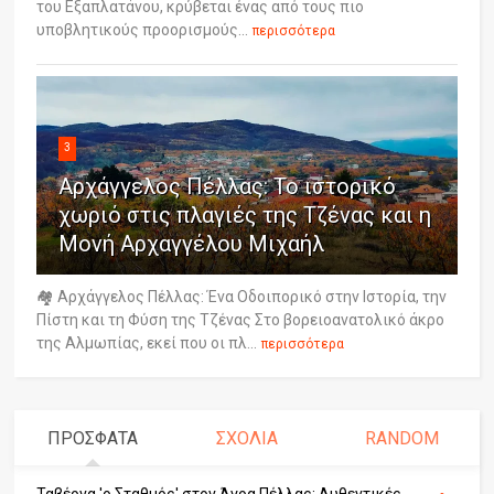
του Εξαπλατάνου, κρύβεται ένας από τους πιο
υποβλητικούς προορισμούς...
περισσότερα
3
Αρχάγγελος Πέλλας: Το ιστορικό
χωριό στις πλαγιές της Τζένας και η
Μονή Αρχαγγέλου Μιχαήλ
🏘️ Αρχάγγελος Πέλλας: Ένα Οδοιπορικό στην Ιστορία, την
Πίστη και τη Φύση της Τζένας Στο βορειοανατολικό άκρο
της Αλμωπίας, εκεί που οι πλ...
περισσότερα
ΠΡΟΣΦΑΤΑ
ΣΧΟΛΙΑ
RANDOM