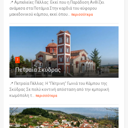
📍 Αμπελείες Πέλλας: Εκεί που η Παράδοση Ανθίζει
ανάμεσα στα Ποτάμια Στην καρδιά του εύφορου
μακεδονικού κάμπου, εκεί όπου...
περισσότερα
3
Πετραία Σκύδρας
📍 Πετραία Πέλλας: Η "Πέτρινη" Γωνιά του Κάμπου της
Σκύδρας Σε πολύ κοντινή απόσταση από την εμπορική
κωμόπολη τ...
περισσότερα