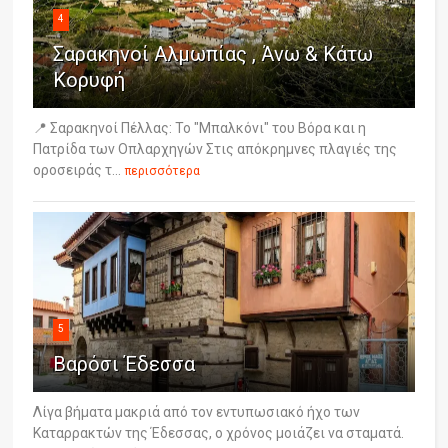
4
Σαρακηνοί Αλμωπίας , Άνω & Κάτω
Κορυφή
📍 Σαρακηνοί Πέλλας: Το "Μπαλκόνι" του Βόρα και η
Πατρίδα των Οπλαρχηγών Στις απόκρημνες πλαγιές της
οροσειράς τ...
περισσότερα
5
Βαρόσι Έδεσσα
Λίγα βήματα μακριά από τον εντυπωσιακό ήχο των
Καταρρακτών της Έδεσσας, ο χρόνος μοιάζει να σταματά.