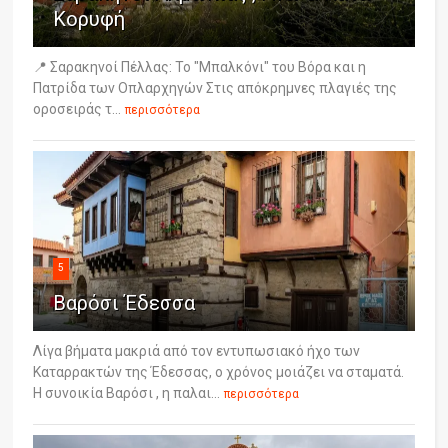
Κορυφή
📍 Σαρακηνοί Πέλλας: Το "Μπαλκόνι" του Βόρα και η
Πατρίδα των Οπλαρχηγών Στις απόκρημνες πλαγιές της
οροσειράς τ...
περισσότερα
5
Βαρόσι Έδεσσα
Λίγα βήματα μακριά από τον εντυπωσιακό ήχο των
Καταρρακτών της Έδεσσας, ο χρόνος μοιάζει να σταματά.
Η συνοικία Βαρόσι , η παλαι...
περισσότερα