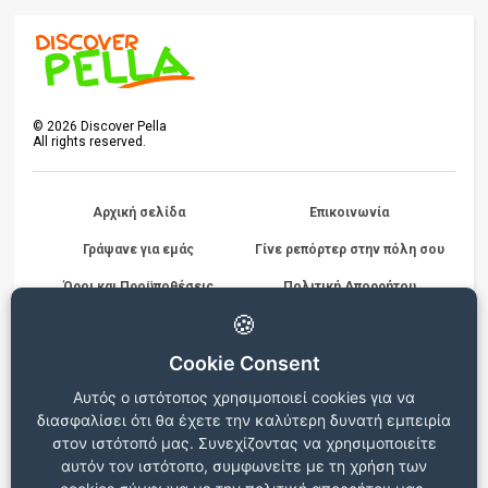
©
2026
Discover Pella
All rights reserved.
Αρχική σελίδα
Επικοινωνία
Γράψανε για εμάς
Γίνε ρεπόρτερ στην πόλη σου
Όροι και Προϋποθέσεις
Πολιτική Απορρήτου
Διαγωνισμών
🍪
Cookie Consent
Beta version
Αυτός ο ιστότοπος χρησιμοποιεί cookies για να
Ο ιστότοπος βρίσκεται σε δοκιμαστική λειτουργία, για
διασφαλίσει ότι θα έχετε την καλύτερη δυνατή εμπειρία
οποιεσδήποτε παρατηρήσεις ή προβλήματα επικοινωνήστε στο
info@discoverpella.gr
στον ιστότοπό μας. Συνεχίζοντας να χρησιμοποιείτε
αυτόν τον ιστότοπο, συμφωνείτε με τη χρήση των