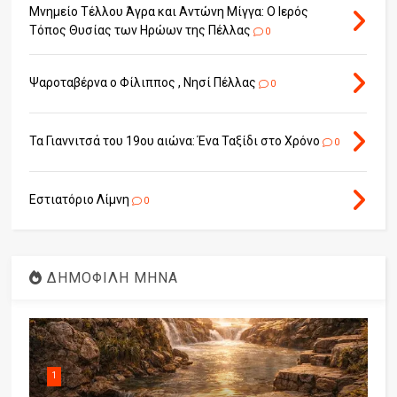
Μνημείο Τέλλου Άγρα και Αντώνη Μίγγα: Ο Ιερός
Τόπος Θυσίας των Ηρώων της Πέλλας
0
Ψαροταβέρνα ο Φίλιππος , Νησί Πέλλας
0
Τα Γιαννιτσά του 19ου αιώνα: Ένα Ταξίδι στο Χρόνο
0
Εστιατόριο Λίμνη
0
ΔΗΜΟΦΙΛΗ ΜΗΝΑ
1