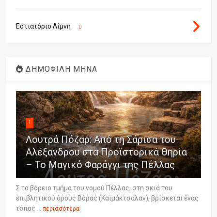
Εστιατόριο Λίμνη
0
ΔΗΜΟΦΙΛΗ ΜΗΝΑ
1
Λουτρά Πόζαρ: Από τη Σάρισα του
Αλέξανδρου στα Προϊστορικά Θηρία
– Το Μαγικό Φαράγγι της Πέλλας
Σ το βόρειο τμήμα του νομού Πέλλας, στη σκιά του
επιβλητικού όρους Βόρας (Καϊμάκτσαλαν), βρίσκεται ένας
τόπος ...
περισσότερα