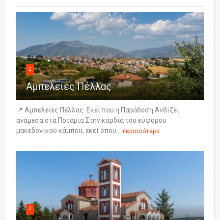
2
Αμπελείες Πέλλας
📍 Αμπελείες Πέλλας: Εκεί που η Παράδοση Ανθίζει
ανάμεσα στα Ποτάμια Στην καρδιά του εύφορου
μακεδονικού κάμπου, εκεί όπου...
περισσότερα
3