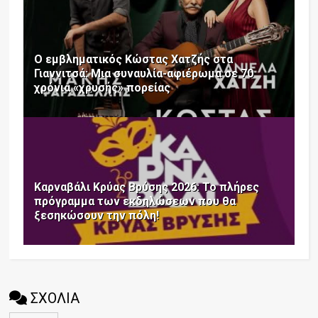
Ο εμβληματικός Κώστας Χατζής στα
Γιαννιτσά: Μια συναυλία-αφιέρωμα σε 70
χρόνια «χρυσής» πορείας
Καρναβάλι Κρύας Βρύσης 2026: Το πλήρες
πρόγραμμα των εκδηλώσεων που θα
ξεσηκώσουν την πόλη!
ΣΧΟΛΙΑ