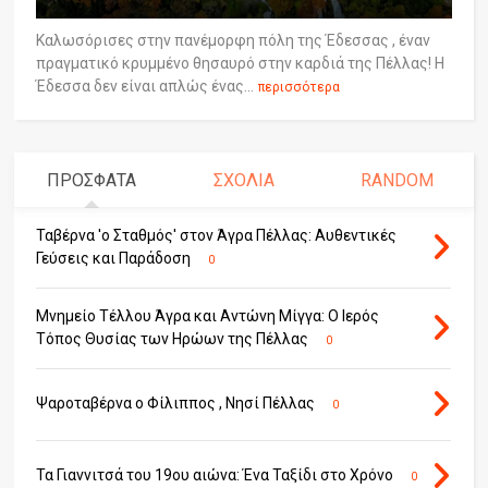
Καλωσόρισες στην πανέμορφη πόλη της Έδεσσας , έναν
πραγματικό κρυμμένο θησαυρό στην καρδιά της Πέλλας! Η
Έδεσσα δεν είναι απλώς ένας...
περισσότερα
ΠΡΟΣΦΑΤΑ
ΣΧΟΛΙΑ
RANDOM
Ταβέρνα 'ο Σταθμός' στον Άγρα Πέλλας: Αυθεντικές
Γεύσεις και Παράδοση
0
Μνημείο Τέλλου Άγρα και Αντώνη Μίγγα: Ο Ιερός
Τόπος Θυσίας των Ηρώων της Πέλλας
0
Ψαροταβέρνα ο Φίλιππος , Νησί Πέλλας
0
Τα Γιαννιτσά του 19ου αιώνα: Ένα Ταξίδι στο Χρόνο
0