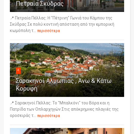
Πετραία Σκύδρας
📍 Πετραία Πέλλας: Η "Πέτρινη" Γωνιά του Κάμπου της
Σκύδρας Σε πολύ κοντινή απόσταση από την εμπορική
κωμόπολη τ...
περισσότερα
4
Σαρακηνοί Αλμωπίας , Άνω & Κάτω
Κορυφή
📍 Σαρακηνοί Πέλλας: Το "Μπαλκόνι" του Βόρα και η
Πατρίδα των Οπλαρχηγών Στις απόκρημνες πλαγιές της
οροσειράς τ...
περισσότερα