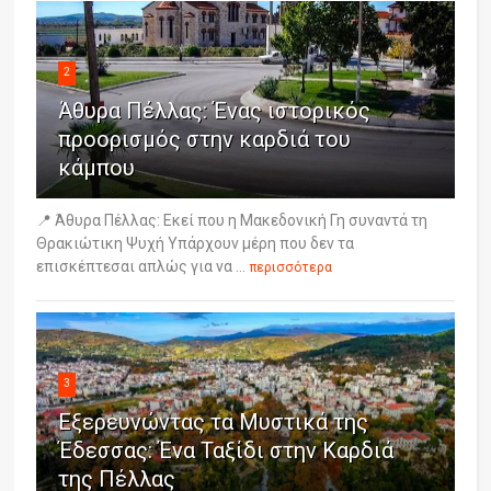
2
Άθυρα Πέλλας: Ένας ιστορικός
προορισμός στην καρδιά του
κάμπου
📍 Άθυρα Πέλλας: Εκεί που η Μακεδονική Γη συναντά τη
Θρακιώτικη Ψυχή Υπάρχουν μέρη που δεν τα
επισκέπτεσαι απλώς για να ...
περισσότερα
3
Εξερευνώντας τα Μυστικά της
Έδεσσας: Ένα Ταξίδι στην Καρδιά
της Πέλλας