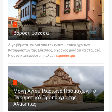
5
Βαρόσι Έδεσσα
Λίγα βήματα μακριά από τον εντυπωσιακό ήχο των
Καταρρακτών της Έδεσσας, ο χρόνος μοιάζει να σταματά.
Η συνοικία Βαρόσι , η παλαι...
περισσότερα
6
Μονή Αγίου Ιλαρίωνα Προμάχων: Το
Πνευματικό Προπύργιο της
Αλμωπίας