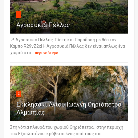
1
Αγροσυκιά Πέλλας
📍 Αγροσυκιά Πέλλας: Πίστη και Παράδοση με θέα τον
Κάμπο R29vZ2xl Η Αγροσυκιά Πέλλας δεν είναι απλώς ένα
χωριό στο...
περισσότερα
2
Εκκλησάκι Αγίου Ιωάννη Θηριόπετρα
Αλμωπίας
Στη νότια πλευρά του χωριού Θηριόπετρα , στην περιοχή
του Εξαπλατάνου, κρύβεται ένας από τους πιο