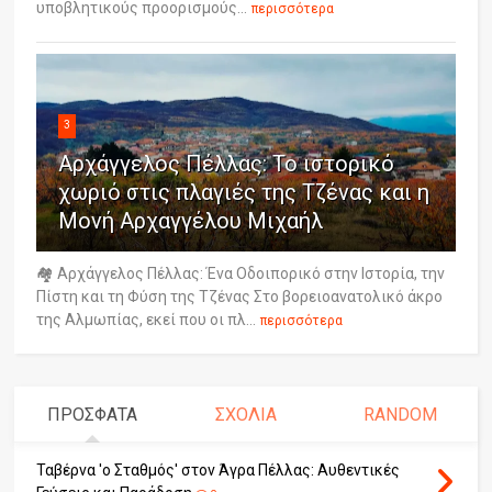
υποβλητικούς προορισμούς...
περισσότερα
3
Αρχάγγελος Πέλλας: Το ιστορικό
χωριό στις πλαγιές της Τζένας και η
Μονή Αρχαγγέλου Μιχαήλ
🏘️ Αρχάγγελος Πέλλας: Ένα Οδοιπορικό στην Ιστορία, την
Πίστη και τη Φύση της Τζένας Στο βορειοανατολικό άκρο
της Αλμωπίας, εκεί που οι πλ...
περισσότερα
ΠΡΟΣΦΑΤΑ
ΣΧΟΛΙΑ
RANDOM
Ταβέρνα 'ο Σταθμός' στον Άγρα Πέλλας: Αυθεντικές