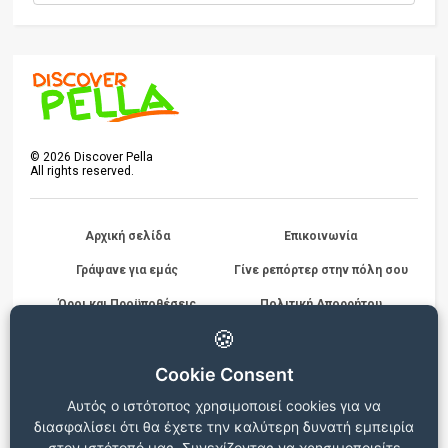
©
2026
Discover Pella
All rights reserved.
Αρχική σελίδα
Επικοινωνία
Γράψανε για εμάς
Γίνε ρεπόρτερ στην πόλη σου
Όροι και Προϋποθέσεις
Πολιτική Απορρήτου
Διαγωνισμών
🍪
Cookie Consent
Beta version
Αυτός ο ιστότοπος χρησιμοποιεί cookies για να
Ο ιστότοπος βρίσκεται σε δοκιμαστική λειτουργία, για
διασφαλίσει ότι θα έχετε την καλύτερη δυνατή εμπειρία
οποιεσδήποτε παρατηρήσεις ή προβλήματα επικοινωνήστε στο
info@discoverpella.gr
στον ιστότοπό μας. Συνεχίζοντας να χρησιμοποιείτε