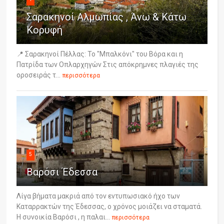
Σαρακηνοί Αλμωπίας , Άνω & Κάτω
Κορυφή
📍 Σαρακηνοί Πέλλας: Το "Μπαλκόνι" του Βόρα και η
Πατρίδα των Οπλαρχηγών Στις απόκρημνες πλαγιές της
οροσειράς τ...
περισσότερα
5
Βαρόσι Έδεσσα
Λίγα βήματα μακριά από τον εντυπωσιακό ήχο των
Καταρρακτών της Έδεσσας, ο χρόνος μοιάζει να σταματά.
Η συνοικία Βαρόσι , η παλαι...
περισσότερα