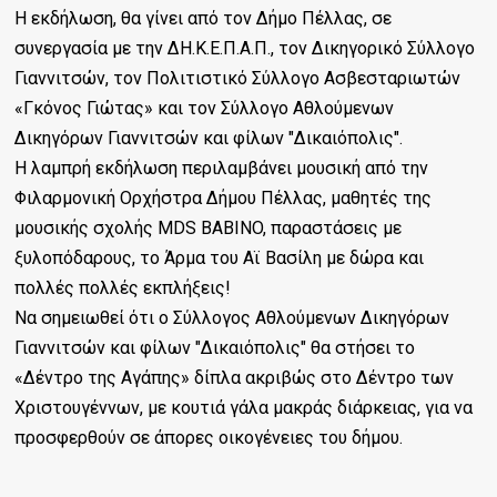
Η εκδήλωση, θα γίνει από τον Δήμο Πέλλας, σε
συνεργασία με την ΔΗ.Κ.Ε.Π.Α.Π., τον Δικηγορικό Σύλλογο
Γιαννιτσών, τον Πολιτιστικό Σύλλογο Ασβεσταριωτών
«Γκόνος Γιώτας» και τον Σύλλογο Αθλούμενων
Δικηγόρων Γιαννιτσών και φίλων "Δικαιόπολις".
Η λαμπρή εκδήλωση περιλαμβάνει μουσική από την
Φιλαρμονική Ορχήστρα Δήμου Πέλλας, μαθητές της
μουσικής σχολής MDS BABINO, παραστάσεις με
ξυλοπόδαρους, το Άρμα του Αϊ Βασίλη με δώρα και
πολλές πολλές εκπλήξεις!
Να σημειωθεί ότι ο Σύλλογος Αθλούμενων Δικηγόρων
Γιαννιτσών και φίλων "Δικαιόπολις" θα στήσει το
«Δέντρο της Αγάπης» δίπλα ακριβώς στο Δέντρο των
Χριστουγέννων, με κουτιά γάλα μακράς διάρκειας, για να
προσφερθούν σε άπορες οικογένειες του δήμου.