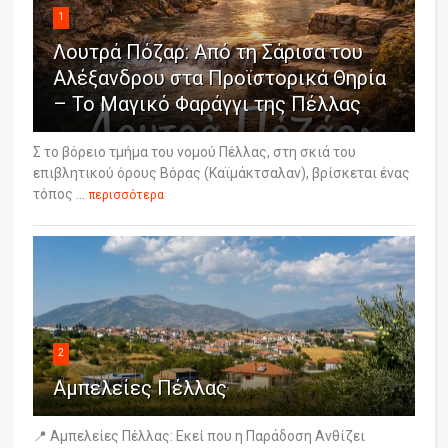
1
Λουτρά Πόζαρ: Από τη Σάρισα του
Αλέξανδρου στα Προϊστορικά Θηρία
– Το Μαγικό Φαράγγι της Πέλλας
Σ το βόρειο τμήμα του νομού Πέλλας, στη σκιά του
επιβλητικού όρους Βόρας (Καϊμάκτσαλαν), βρίσκεται ένας
τόπος ...
περισσότερα
2
Αμπελείες Πέλλας
📍 Αμπελείες Πέλλας: Εκεί που η Παράδοση Ανθίζει