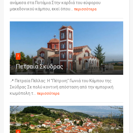
ανάμεσα στα Ποτάμια Στην καρδιά του εύφορου
μακεδονικού κάμπου, εκεί όπου...
περισσότερα
3
Πετραία Σκύδρας
📍 Πετραία Πέλλας: Η "Πέτρινη" Γωνιά του Κάμπου της
Σκύδρας Σε πολύ κοντινή απόσταση από την εμπορική
κωμόπολη τ...
περισσότερα
4