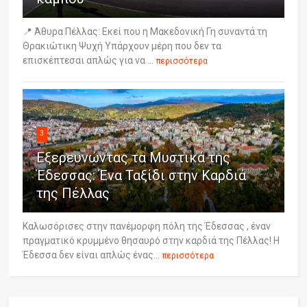
📍 Άθυρα Πέλλας: Εκεί που η Μακεδονική Γη συναντά τη
Θρακιώτικη Ψυχή Υπάρχουν μέρη που δεν τα
επισκέπτεσαι απλώς για να ...
περισσότερα
3
Εξερευνώντας τα Μυστικά της
Έδεσσας: Ένα Ταξίδι στην Καρδιά
της Πέλλας
Καλωσόρισες στην πανέμορφη πόλη της Έδεσσας , έναν
πραγματικό κρυμμένο θησαυρό στην καρδιά της Πέλλας! Η
Έδεσσα δεν είναι απλώς ένας...
περισσότερα