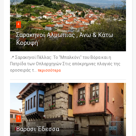
4
Σαρακηνοί Αλμωπίας , Άνω & Κάτω
Κορυφή
📍 Σαρακηνοί Πέλλας: Το "Μπαλκόνι" του Βόρα και η
Πατρίδα των Οπλαρχηγών Στις απόκρημνες πλαγιές της
οροσειράς τ...
περισσότερα
5
Βαρόσι Έδεσσα