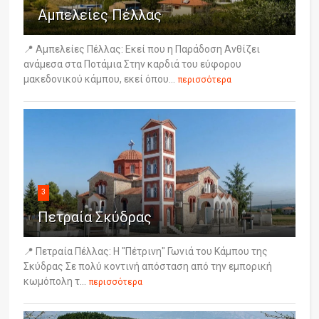
Αμπελείες Πέλλας
📍 Αμπελείες Πέλλας: Εκεί που η Παράδοση Ανθίζει
ανάμεσα στα Ποτάμια Στην καρδιά του εύφορου
μακεδονικού κάμπου, εκεί όπου...
περισσότερα
3
Πετραία Σκύδρας
📍 Πετραία Πέλλας: Η "Πέτρινη" Γωνιά του Κάμπου της
Σκύδρας Σε πολύ κοντινή απόσταση από την εμπορική
κωμόπολη τ...
περισσότερα