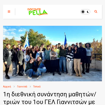
Αρχική
Γιαννιτσά
Τοπικά
1η διεθνική συνάντηση μαθητών/
τριών του 1ου ΓΕΛ Γιαννιτσών με