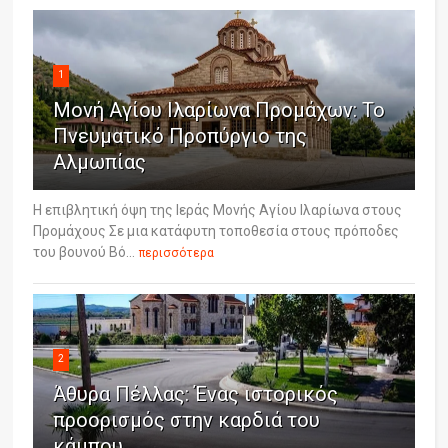
1
Μονή Αγίου Ιλαρίωνα Προμάχων: Το
Πνευματικό Προπύργιο της
Αλμωπίας
Η επιβλητική όψη της Ιεράς Μονής Αγίου Ιλαρίωνα στους
Προμάχους Σε μια κατάφυτη τοποθεσία στους πρόποδες
του βουνού Βό...
περισσότερα
2
Άθυρα Πέλλας: Ένας ιστορικός
προορισμός στην καρδιά του
κάμπου