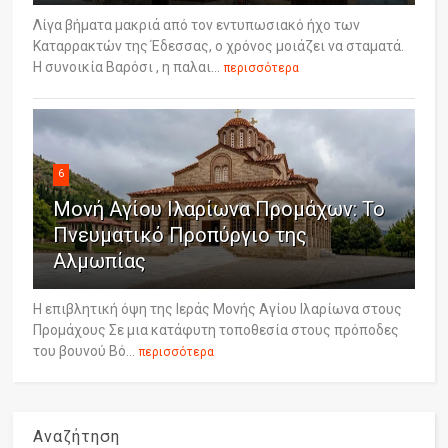
Λίγα βήματα μακριά από τον εντυπωσιακό ήχο των
Καταρρακτών της Έδεσσας, ο χρόνος μοιάζει να σταματά.
Η συνοικία Βαρόσι , η παλαι...
περισσότερα
6
Μονή Αγίου Ιλαρίωνα Προμάχων: Το
Πνευματικό Προπύργιο της
Αλμωπίας
Η επιβλητική όψη της Ιεράς Μονής Αγίου Ιλαρίωνα στους
Προμάχους Σε μια κατάφυτη τοποθεσία στους πρόποδες
του βουνού Βό...
περισσότερα
Αναζήτηση