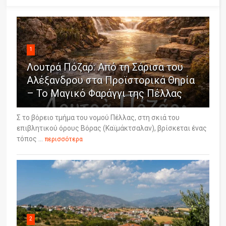
1
Λουτρά Πόζαρ: Από τη Σάρισα του
Αλέξανδρου στα Προϊστορικά Θηρία
– Το Μαγικό Φαράγγι της Πέλλας
Σ το βόρειο τμήμα του νομού Πέλλας, στη σκιά του
επιβλητικού όρους Βόρας (Καϊμάκτσαλαν), βρίσκεται ένας
τόπος ...
περισσότερα
2