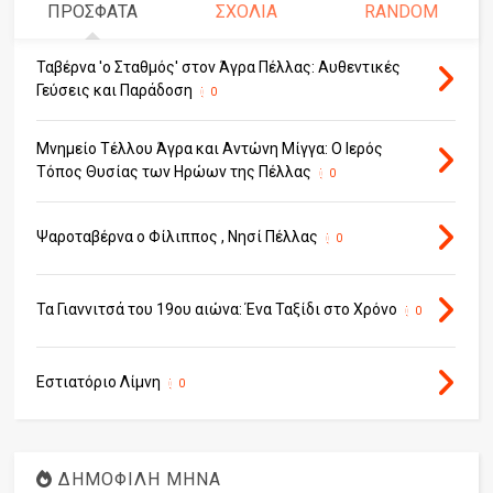
ΠΡΟΣΦΑΤΑ
ΣΧΟΛΙΑ
RANDOM
Ταβέρνα 'ο Σταθμός' στον Άγρα Πέλλας: Αυθεντικές
Γεύσεις και Παράδοση
0
Μνημείο Τέλλου Άγρα και Αντώνη Μίγγα: Ο Ιερός
Τόπος Θυσίας των Ηρώων της Πέλλας
0
Ψαροταβέρνα ο Φίλιππος , Νησί Πέλλας
0
Τα Γιαννιτσά του 19ου αιώνα: Ένα Ταξίδι στο Χρόνο
0
Εστιατόριο Λίμνη
0
ΔΗΜΟΦΙΛΗ ΜΗΝΑ