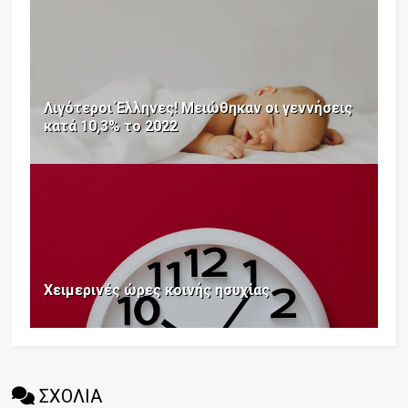
Λιγότεροι Έλληνες! Μειώθηκαν οι γεννήσεις
κατά 10,3% το 2022
Χειμερινές ώρες κοινής ησυχίας
ΣΧΟΛΙΑ