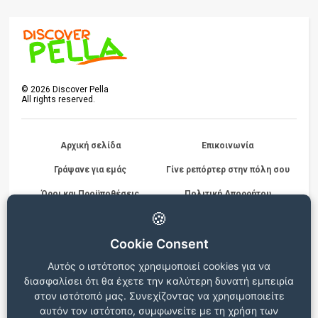
©
2026
Discover Pella
All rights reserved.
Αρχική σελίδα
Επικοινωνία
Γράψανε για εμάς
Γίνε ρεπόρτερ στην πόλη σου
Όροι και Προϋποθέσεις
Πολιτική Απορρήτου
Διαγωνισμών
🍪
Cookie Consent
Beta version
Αυτός ο ιστότοπος χρησιμοποιεί cookies για να
Ο ιστότοπος βρίσκεται σε δοκιμαστική λειτουργία, για
διασφαλίσει ότι θα έχετε την καλύτερη δυνατή εμπειρία
οποιεσδήποτε παρατηρήσεις ή προβλήματα επικοινωνήστε στο
info@discoverpella.gr
στον ιστότοπό μας. Συνεχίζοντας να χρησιμοποιείτε
αυτόν τον ιστότοπο, συμφωνείτε με τη χρήση των