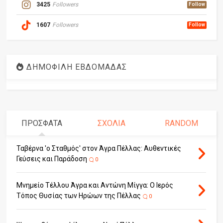
3425
Followers
Follow
1607
Followers
Follow
ΔΗΜΟΦΙΛΗ ΕΒΔΟΜΑΔΑΣ
ΠΡΟΣΦΑΤΑ
ΣΧΟΛΙΑ
RANDOM
Ταβέρνα 'ο Σταθμός' στον Άγρα Πέλλας: Αυθεντικές
Γεύσεις και Παράδοση
0
Μνημείο Τέλλου Άγρα και Αντώνη Μίγγα: Ο Ιερός
Τόπος Θυσίας των Ηρώων της Πέλλας
0