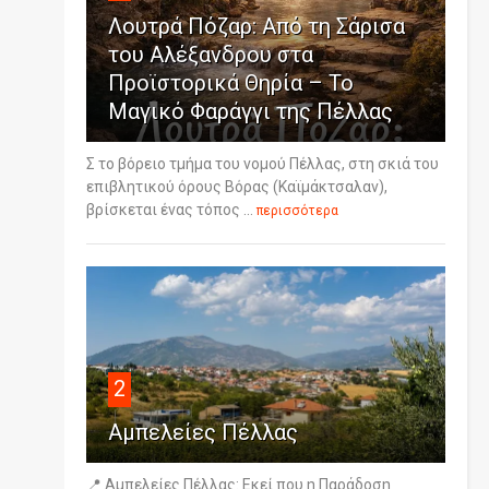
Λουτρά Πόζαρ: Από τη Σάρισα
του Αλέξανδρου στα
Προϊστορικά Θηρία – Το
Μαγικό Φαράγγι της Πέλλας
Σ το βόρειο τμήμα του νομού Πέλλας, στη σκιά του
επιβλητικού όρους Βόρας (Καϊμάκτσαλαν),
βρίσκεται ένας τόπος ...
περισσότερα
2
Αμπελείες Πέλλας
📍 Αμπελείες Πέλλας: Εκεί που η Παράδοση