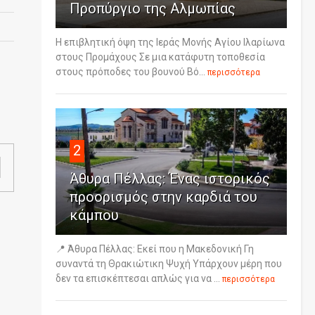
Προπύργιο της Αλμωπίας
Η επιβλητική όψη της Ιεράς Μονής Αγίου Ιλαρίωνα
στους Προμάχους Σε μια κατάφυτη τοποθεσία
στους πρόποδες του βουνού Βό...
περισσότερα
2
Άθυρα Πέλλας: Ένας ιστορικός
προορισμός στην καρδιά του
κάμπου
📍 Άθυρα Πέλλας: Εκεί που η Μακεδονική Γη
συναντά τη Θρακιώτικη Ψυχή Υπάρχουν μέρη που
δεν τα επισκέπτεσαι απλώς για να ...
περισσότερα