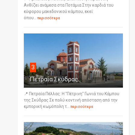
Ανθίζει ανάμεσα στα Ποτάμια Στην καρδιά του
εύφορου μακεδονικού κάμπου, εκεί
όπου...
περισσότερα
3
Πετραία Σκύδρας
📍 Πετραία Πέλλας: Η "Πέτρινη" Γωνιά του Κάμπου
της Σκύδρας Σε πολύ κοντινή απόσταση από την
εμπορική κωμόπολη τ...
περισσότερα