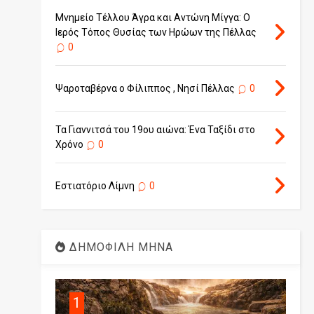
Μνημείο Τέλλου Άγρα και Αντώνη Μίγγα: Ο
Ιερός Τόπος Θυσίας των Ηρώων της Πέλλας
0
Ψαροταβέρνα ο Φίλιππος , Νησί Πέλλας
0
Τα Γιαννιτσά του 19ου αιώνα: Ένα Ταξίδι στο
Χρόνο
0
Εστιατόριο Λίμνη
0
ΔΗΜΟΦΙΛΗ ΜΗΝΑ
1