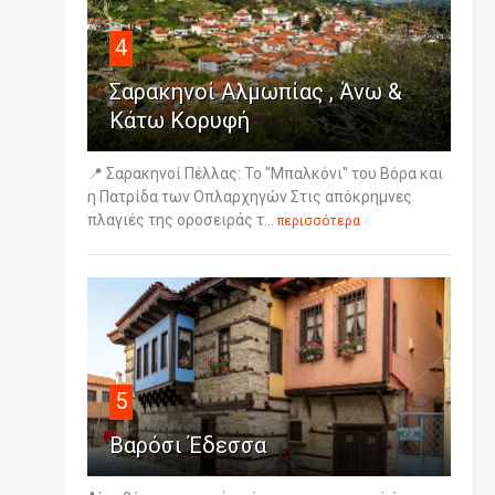
4
Σαρακηνοί Αλμωπίας , Άνω &
Κάτω Κορυφή
📍 Σαρακηνοί Πέλλας: Το "Μπαλκόνι" του Βόρα και
η Πατρίδα των Οπλαρχηγών Στις απόκρημνες
πλαγιές της οροσειράς τ...
περισσότερα
5
Βαρόσι Έδεσσα