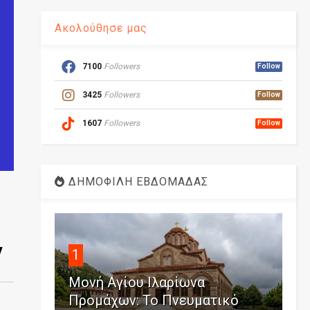
Ακολούθησε μας
7100
Followers
Follow
3425
Followers
Follow
1607
Followers
Follow
ΔΗΜΟΦΙΛΗ ΕΒΔΟΜΑΔΑΣ
ν
1
Μονή Αγίου Ιλαρίωνα
Προμάχων: Το Πνευματικό