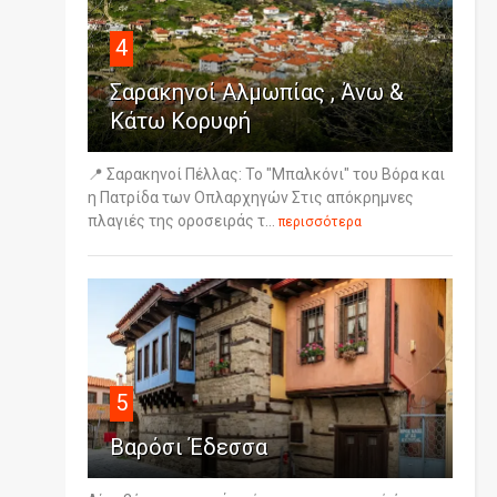
4
Σαρακηνοί Αλμωπίας , Άνω &
Κάτω Κορυφή
📍 Σαρακηνοί Πέλλας: Το "Μπαλκόνι" του Βόρα και
η Πατρίδα των Οπλαρχηγών Στις απόκρημνες
πλαγιές της οροσειράς τ...
περισσότερα
5
Βαρόσι Έδεσσα