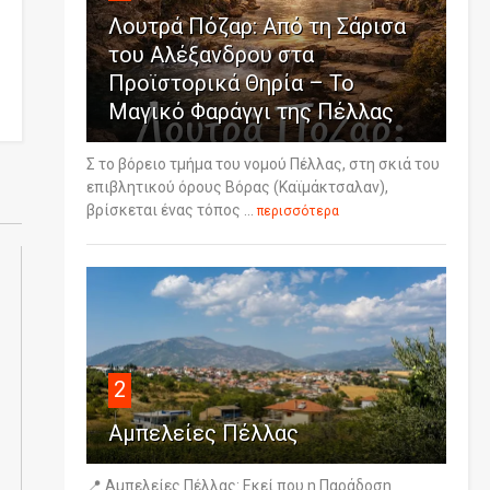
Λουτρά Πόζαρ: Από τη Σάρισα
του Αλέξανδρου στα
Προϊστορικά Θηρία – Το
Μαγικό Φαράγγι της Πέλλας
Σ το βόρειο τμήμα του νομού Πέλλας, στη σκιά του
επιβλητικού όρους Βόρας (Καϊμάκτσαλαν),
βρίσκεται ένας τόπος ...
περισσότερα
2
Αμπελείες Πέλλας
📍 Αμπελείες Πέλλας: Εκεί που η Παράδοση