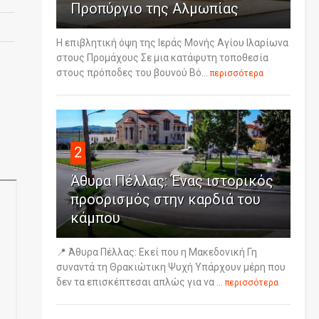
Προπύργιο της Αλμωπίας
Η επιβλητική όψη της Ιεράς Μονής Αγίου Ιλαρίωνα
στους Προμάχους Σε μια κατάφυτη τοποθεσία
στους πρόποδες του βουνού Βό...
περισσότερα
2
Άθυρα Πέλλας: Ένας ιστορικός
προορισμός στην καρδιά του
κάμπου
📍 Άθυρα Πέλλας: Εκεί που η Μακεδονική Γη
συναντά τη Θρακιώτικη Ψυχή Υπάρχουν μέρη που
δεν τα επισκέπτεσαι απλώς για να ...
περισσότερα