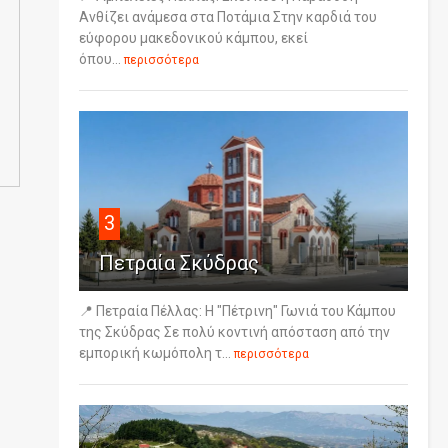
Ανθίζει ανάμεσα στα Ποτάμια Στην καρδιά του
εύφορου μακεδονικού κάμπου, εκεί
όπου...
περισσότερα
3
Πετραία Σκύδρας
📍 Πετραία Πέλλας: Η "Πέτρινη" Γωνιά του Κάμπου
της Σκύδρας Σε πολύ κοντινή απόσταση από την
εμπορική κωμόπολη τ...
περισσότερα