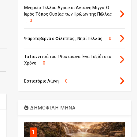
Μνημείο Τέλλου Άγρα και Αντώνη Μίγγα: Ο
Ιερός Τόπος Θυσίας των Ηρώων της Πέλλας
0
Ψαροταβέρνα ο Φίλιππος , Νησί Πέλλας
0
Τα Γιαννιτσά του 19ου αιώνα: Ένα Ταξίδι στο
Χρόνο
0
Εστιατόριο Λίμνη
0
ΔΗΜΟΦΙΛΗ ΜΗΝΑ
1