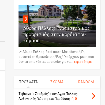
3
Άθυρα Πέλλας: Ένας ιστορικός
προορισμός στην καρδιά του
κάμπου
📍 Άθυρα Πέλλας: Εκεί που η Μακεδονική Γη
συναντά τη Θρακιώτικη Ψυχή Υπάρχουν μέρη που
δεν τα επισκέπτεσαι απλώς για να ...
περισσότερα
ΠΡΟΣΦΑΤΑ
ΣΧΟΛΙΑ
RANDOM
Ταβέρνα 'ο Σταθμός' στον Άγρα Πέλλας:
Αυθεντικές Γεύσεις και Παράδοση
0