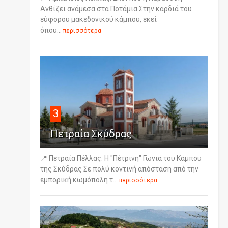
Ανθίζει ανάμεσα στα Ποτάμια Στην καρδιά του
εύφορου μακεδονικού κάμπου, εκεί
όπου...
περισσότερα
3
Πετραία Σκύδρας
📍 Πετραία Πέλλας: Η "Πέτρινη" Γωνιά του Κάμπου
της Σκύδρας Σε πολύ κοντινή απόσταση από την
εμπορική κωμόπολη τ...
περισσότερα