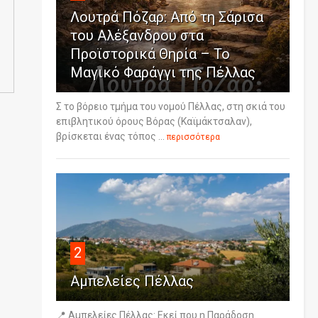
Λουτρά Πόζαρ: Από τη Σάρισα
του Αλέξανδρου στα
Προϊστορικά Θηρία – Το
Μαγικό Φαράγγι της Πέλλας
Σ το βόρειο τμήμα του νομού Πέλλας, στη σκιά του
επιβλητικού όρους Βόρας (Καϊμάκτσαλαν),
βρίσκεται ένας τόπος ...
περισσότερα
2
Αμπελείες Πέλλας
📍 Αμπελείες Πέλλας: Εκεί που η Παράδοση