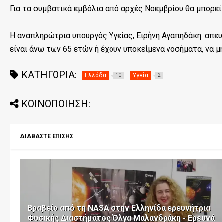
Για τα συμβατικά εμβόλια από αρχές Νοεμβρίου θα μπορεί
Η αναπληρώτρια υπουργός Υγείας, Ειρήνη Αγαπηδάκη. απευ
είναι άνω των 65 ετών ή έχουν υποκείμενα νοσήματα, να μ
ΚΑΤΗΓΟΡΊΑ:
Ελλάδα
Υγεία
10
2
ΚΟΙΝΟΠΟΙΗΣΗ:
ΔΙΑΒΑΣΤΕ ΕΠΙΣΗΣ
Βραβείο από τη ΝASA στην Ελληνίδα ερευνήτρια
Φυσικής Διαστήματος Όλγα Μαλανδράκη - Ερευνά