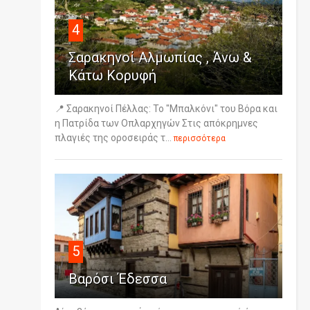
4
Σαρακηνοί Αλμωπίας , Άνω &
Κάτω Κορυφή
📍 Σαρακηνοί Πέλλας: Το "Μπαλκόνι" του Βόρα και
η Πατρίδα των Οπλαρχηγών Στις απόκρημνες
πλαγιές της οροσειράς τ...
περισσότερα
5
Βαρόσι Έδεσσα