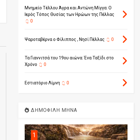
Μνημείο Τέλλου Άγρα και Αντώνη Μίγγα: Ο
Ιερός Τόπος Θυσίας των Ηρώων της Πέλλας
0
Ψαροταβέρνα ο Φίλιππος , Νησί Πέλλας
0
Τα Γιαννιτσά του 19ου αιώνα: Ένα Ταξίδι στο
Χρόνο
0
Εστιατόριο Λίμνη
0
ΔΗΜΟΦΙΛΗ ΜΗΝΑ
1