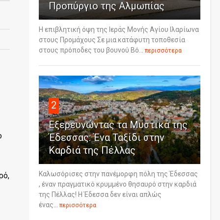
Προπύργιο της Αλμωπίας
Η επιβλητική όψη της Ιεράς Μονής Αγίου Ιλαρίωνα
στους Προμάχους Σε μια κατάφυτη τοποθεσία
στους πρόποδες του βουνού Βό...
περισσότερα
2
Εξερευνώντας τα Μυστικά της
ο
Έδεσσας: Ένα Ταξίδι στην
Καρδιά της Πέλλας
Καλωσόρισες στην πανέμορφη πόλη της Έδεσσας
ρό,
, έναν πραγματικό κρυμμένο θησαυρό στην καρδιά
της Πέλλας! Η Έδεσσα δεν είναι απλώς
ένας...
περισσότερα