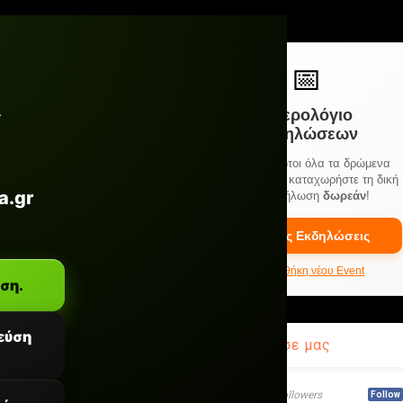
📅
Ημερολόγιο
Εκδηλώσεων
Μάθετε πρώτοι όλα τα δρώμενα
στην Πέλλα ή καταχωρήστε τη δική
a.gr
σας εκδήλωση
δωρεάν
!
Δείτε τις Εκδηλώσεις
+ Προσθήκη νέου Event
ύση.
γεύση
Ακολούθησε μας
7100
Followers
Follow