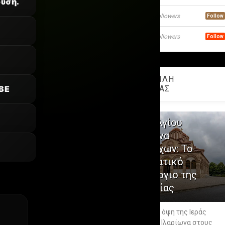
φύση.
3425
Followers
Follow
1607
Followers
Follow
ΔΗΜΟΦΙΛΗ
BE
ΕΒΔΟΜΑΔΑΣ
1
Μονή Αγίου
Ιλαρίωνα
Προμάχων: Το
Πνευματικό
Προπύργιο της
Αλμωπίας
Η επιβλητική όψη της Ιεράς
Μονής Αγίου Ιλαρίωνα στους