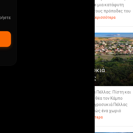
Προμάχους Σε μια κατάφυτη
τοποθεσία στους πρόποδες του
ρήστε
βουνού Βό...
περισσότερα
2
Αγροσυκιά
Πέλλας
📍 Αγροσυκιά Πέλλας: Πίστη και
Παράδοση με θέα τον Κάμπο
R29vZ2xl Η Αγροσυκιά Πέλλας
δεν είναι απλώς ένα χωριό
στο...
περισσότερα
3