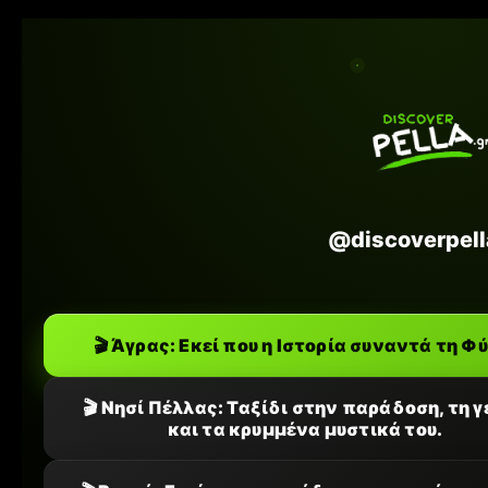
@discoverpell
🎬 Άγρας: Εκεί που η Ιστορία συναντά τη Φ
🎬 Νησί Πέλλας: Ταξίδι στην παράδοση, τη 
και τα κρυμμένα μυστικά του.