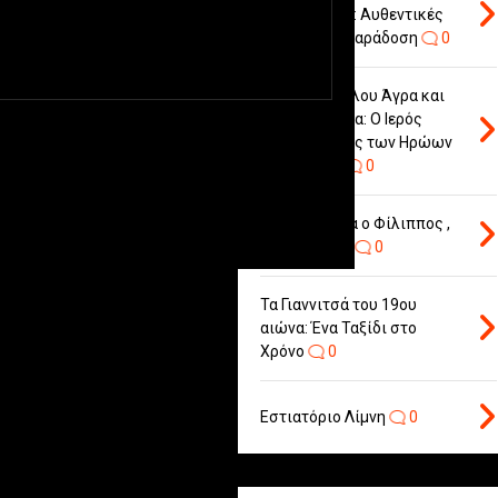
Άγρα Πέλλας: Αυθεντικές
Γεύσεις και Παράδοση
0
Μνημείο Τέλλου Άγρα και
Αντώνη Μίγγα: Ο Ιερός
Τόπος Θυσίας των Ηρώων
της Πέλλας
0
Ψαροταβέρνα ο Φίλιππος ,
Νησί Πέλλας
0
Τα Γιαννιτσά του 19ου
αιώνα: Ένα Ταξίδι στο
Χρόνο
0
Εστιατόριο Λίμνη
0