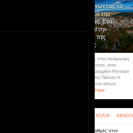
Εξερευνώντας τα
Μυστικά της
Έδεσσας: Ένα
Ταξίδι στην
Καρδιά της
Πέλλας
Καλωσόρισες στην πανέμορφη
πόλη της Έδεσσας , έναν
πραγματικό κρυμμένο θησαυρό
στην καρδιά της Πέλλας! Η
Έδεσσα δεν είναι απλώς
ένας...
περισσότερα
ΠΡΟΣΦΑΤΑ
ΣΧΟΛΙΑ
RANDO
Ταβέρνα 'ο Σταθμός' στον