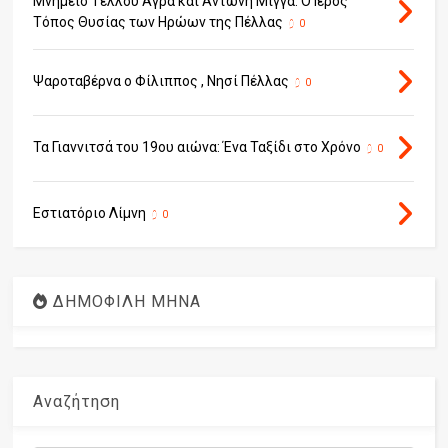
Μνημείο Τέλλου Άγρα και Αντώνη Μίγγα: Ο Ιερός
Τόπος Θυσίας των Ηρώων της Πέλλας
0
Ψαροταβέρνα ο Φίλιππος , Νησί Πέλλας
0
Τα Γιαννιτσά του 19ου αιώνα: Ένα Ταξίδι στο Χρόνο
0
Εστιατόριο Λίμνη
0
ΔΗΜΟΦΙΛΗ ΜΗΝΑ
Αναζήτηση